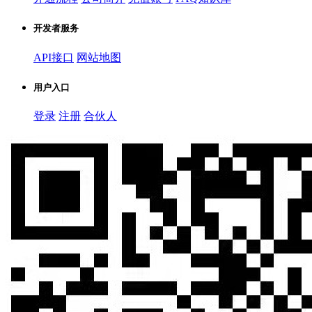
开发者服务
API接口
网站地图
用户入口
登录
注册
合伙人