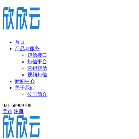
首页
产品与服务
短信接口
短信平台
营销短信
视频短信
新闻中心
关于我们
公司简介
021-68909108
登录
注册