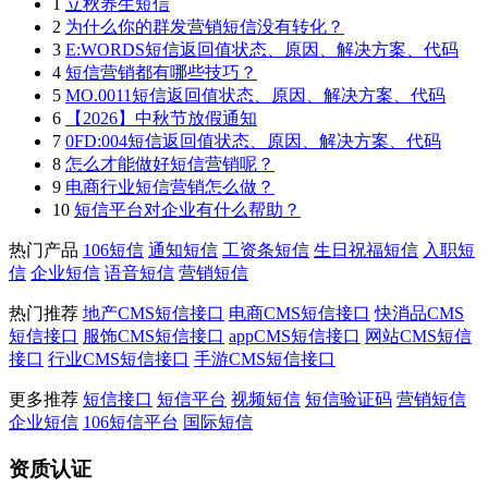
1
立秋养生短信
2
为什么你的群发营销短信没有转化？
3
E:WORDS短信返回值状态、原因、解决方案、代码
4
短信营销都有哪些技巧？
5
MO.0011短信返回值状态、原因、解决方案、代码
6
【2026】中秋节放假通知
7
0FD:004短信返回值状态、原因、解决方案、代码
8
怎么才能做好短信营销呢？
9
电商行业短信营销怎么做？
10
短信平台对企业有什么帮助？
热门产品
106短信
通知短信
工资条短信
生日祝福短信
入职短
信
企业短信
语音短信
营销短信
热门推荐
地产CMS短信接口
电商CMS短信接口
快消品CMS
短信接口
服饰CMS短信接口
appCMS短信接口
网站CMS短信
接口
行业CMS短信接口
手游CMS短信接口
更多推荐
短信接口
短信平台
视频短信
短信验证码
营销短信
企业短信
106短信平台
国际短信
资质认证