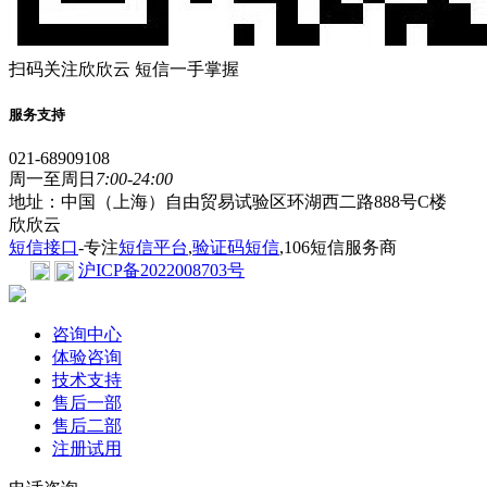
扫码关注欣欣云 短信一手掌握
服务支持
021-68909108
周一至周日
7:00-24:00
地址：中国（上海）自由贸易试验区环湖西二路888号C楼
欣欣云
短信接口
-专注
短信平台
,
验证码短信
,106短信服务商
沪ICP备2022008703号
咨询中心
体验咨询
技术支持
售后一部
售后二部
注册试用