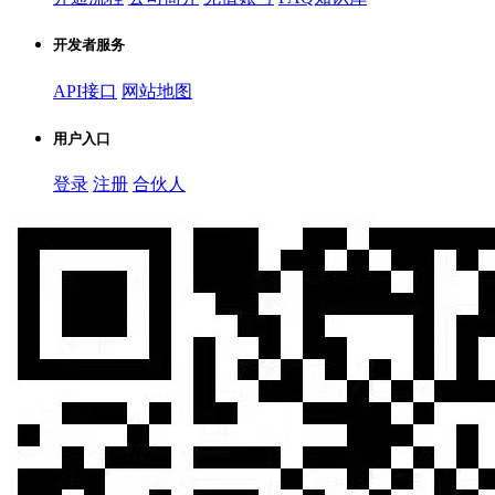
开发者服务
API接口
网站地图
用户入口
登录
注册
合伙人