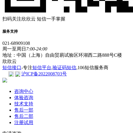
扫码关注欣欣云 短信一手掌握
服务支持
021-68909108
周一至周日
7:00-24:00
地址：中国（上海）自由贸易试验区环湖西二路888号C楼
欣欣云
短信接口
-专注
短信平台
,
验证码短信
,106短信服务商
沪ICP备2022008703号
咨询中心
体验咨询
技术支持
售后一部
售后二部
注册试用