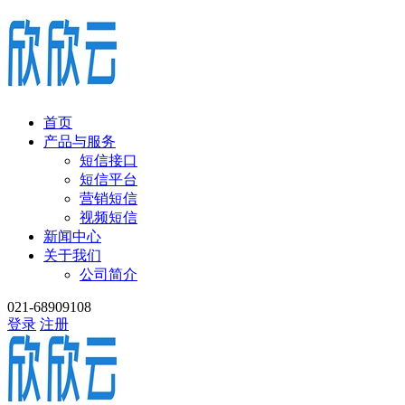
首页
产品与服务
短信接口
短信平台
营销短信
视频短信
新闻中心
关于我们
公司简介
021-68909108
登录
注册