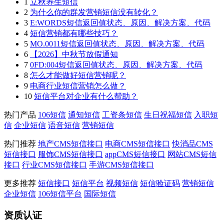
1
立秋养生短信
2
为什么你的群发营销短信没有转化？
3
E:WORDS短信返回值状态、原因、解决方案、代码
4
短信营销都有哪些技巧？
5
MO.0011短信返回值状态、原因、解决方案、代码
6
【2026】中秋节放假通知
7
0FD:004短信返回值状态、原因、解决方案、代码
8
怎么才能做好短信营销呢？
9
电商行业短信营销怎么做？
10
短信平台对企业有什么帮助？
热门产品
106短信
通知短信
工资条短信
生日祝福短信
入职短
信
企业短信
语音短信
营销短信
热门推荐
地产CMS短信接口
电商CMS短信接口
快消品CMS
短信接口
服饰CMS短信接口
appCMS短信接口
网站CMS短信
接口
行业CMS短信接口
手游CMS短信接口
更多推荐
短信接口
短信平台
视频短信
短信验证码
营销短信
企业短信
106短信平台
国际短信
资质认证