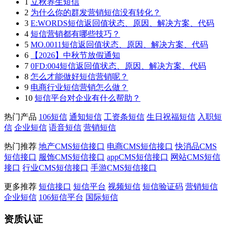
1
立秋养生短信
2
为什么你的群发营销短信没有转化？
3
E:WORDS短信返回值状态、原因、解决方案、代码
4
短信营销都有哪些技巧？
5
MO.0011短信返回值状态、原因、解决方案、代码
6
【2026】中秋节放假通知
7
0FD:004短信返回值状态、原因、解决方案、代码
8
怎么才能做好短信营销呢？
9
电商行业短信营销怎么做？
10
短信平台对企业有什么帮助？
热门产品
106短信
通知短信
工资条短信
生日祝福短信
入职短
信
企业短信
语音短信
营销短信
热门推荐
地产CMS短信接口
电商CMS短信接口
快消品CMS
短信接口
服饰CMS短信接口
appCMS短信接口
网站CMS短信
接口
行业CMS短信接口
手游CMS短信接口
更多推荐
短信接口
短信平台
视频短信
短信验证码
营销短信
企业短信
106短信平台
国际短信
资质认证