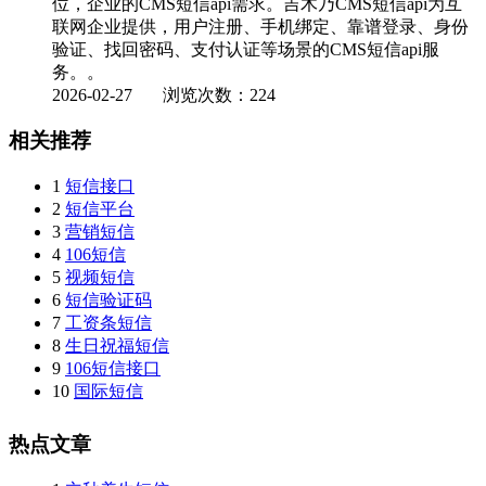
位，企业的CMS短信api需求。吉木乃CMS短信api为互
联网企业提供，用户注册、手机绑定、靠谱登录、身份
验证、找回密码、支付认证等场景的CMS短信api服
务。。
2026-02-27
浏览次数：224
相关推荐
1
短信接口
2
短信平台
3
营销短信
4
106短信
5
视频短信
6
短信验证码
7
工资条短信
8
生日祝福短信
9
106短信接口
10
国际短信
热点文章