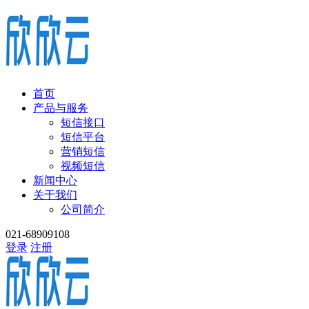
首页
产品与服务
短信接口
短信平台
营销短信
视频短信
新闻中心
关于我们
公司简介
021-68909108
登录
注册