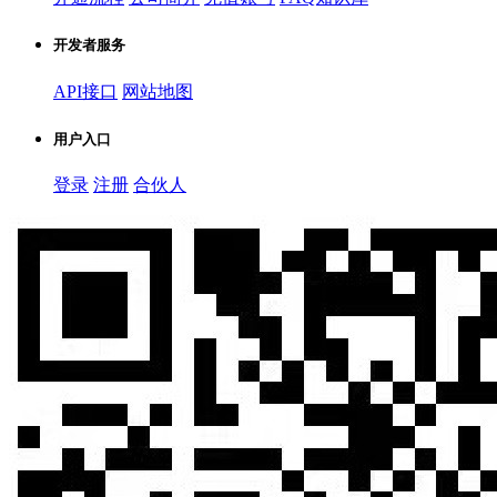
开发者服务
API接口
网站地图
用户入口
登录
注册
合伙人