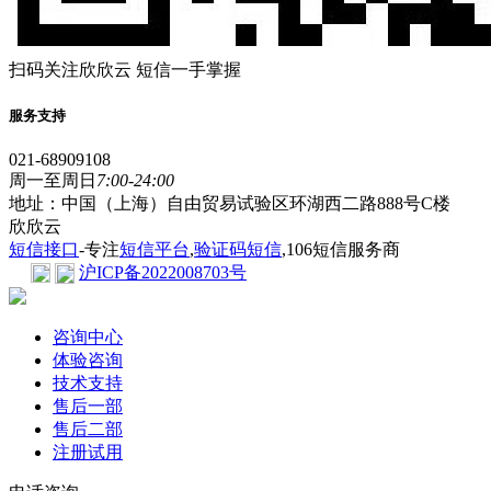
扫码关注欣欣云 短信一手掌握
服务支持
021-68909108
周一至周日
7:00-24:00
地址：中国（上海）自由贸易试验区环湖西二路888号C楼
欣欣云
短信接口
-专注
短信平台
,
验证码短信
,106短信服务商
沪ICP备2022008703号
咨询中心
体验咨询
技术支持
售后一部
售后二部
注册试用