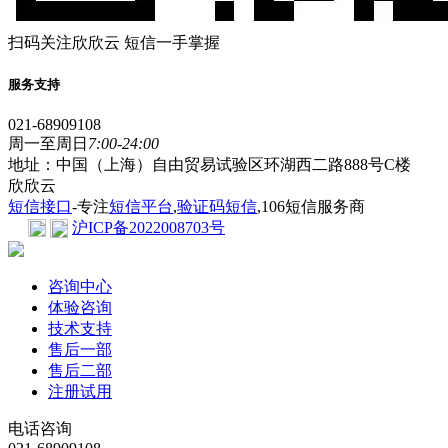
扫码关注欣欣云 短信一手掌握
服务支持
021-68909108
周一至周日
7:00-24:00
地址：中国（上海）自由贸易试验区环湖西二路888号C楼
欣欣云
短信接口
-专注
短信平台
,
验证码短信
,106短信服务商
沪ICP备2022008703号
咨询中心
体验咨询
技术支持
售后一部
售后二部
注册试用
电话咨询