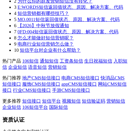
2
为什么你的群发营销短信没有转化？
3
E:WORDS短信返回值状态、原因、解决方案、代码
4
短信营销都有哪些技巧？
5
MO.0011短信返回值状态、原因、解决方案、代码
6
【2026】中秋节放假通知
7
0FD:004短信返回值状态、原因、解决方案、代码
8
怎么才能做好短信营销呢？
9
电商行业短信营销怎么做？
10
短信平台对企业有什么帮助？
热门产品
106短信
通知短信
工资条短信
生日祝福短信
入职短
信
企业短信
语音短信
营销短信
热门推荐
地产CMS短信接口
电商CMS短信接口
快消品CMS
短信接口
服饰CMS短信接口
appCMS短信接口
网站CMS短信
接口
行业CMS短信接口
手游CMS短信接口
更多推荐
短信接口
短信平台
视频短信
短信验证码
营销短信
企业短信
106短信平台
国际短信
资质认证