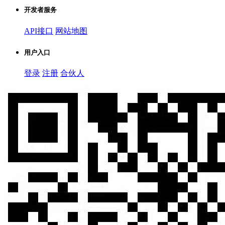
开发者服务
API接口
网站地图
用户入口
登录
注册
合伙人