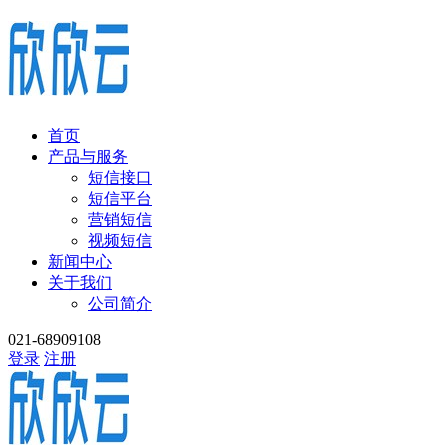
首页
产品与服务
短信接口
短信平台
营销短信
视频短信
新闻中心
关于我们
公司简介
021-68909108
登录
注册