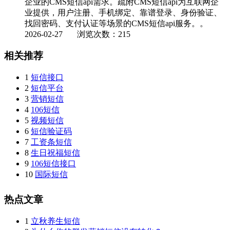
企业的CMS短信api需求。疏附CMS短信api为互联网企
业提供，用户注册、手机绑定、靠谱登录、身份验证、
找回密码、支付认证等场景的CMS短信api服务。。
2026-02-27
浏览次数：215
相关推荐
1
短信接口
2
短信平台
3
营销短信
4
106短信
5
视频短信
6
短信验证码
7
工资条短信
8
生日祝福短信
9
106短信接口
10
国际短信
热点文章
1
立秋养生短信