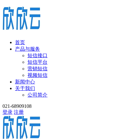
首页
产品与服务
短信接口
短信平台
营销短信
视频短信
新闻中心
关于我们
公司简介
021-68909108
登录
注册