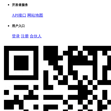
开发者服务
API接口
网站地图
用户入口
登录
注册
合伙人