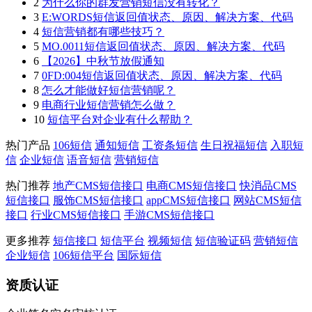
2
为什么你的群发营销短信没有转化？
3
E:WORDS短信返回值状态、原因、解决方案、代码
4
短信营销都有哪些技巧？
5
MO.0011短信返回值状态、原因、解决方案、代码
6
【2026】中秋节放假通知
7
0FD:004短信返回值状态、原因、解决方案、代码
8
怎么才能做好短信营销呢？
9
电商行业短信营销怎么做？
10
短信平台对企业有什么帮助？
热门产品
106短信
通知短信
工资条短信
生日祝福短信
入职短
信
企业短信
语音短信
营销短信
热门推荐
地产CMS短信接口
电商CMS短信接口
快消品CMS
短信接口
服饰CMS短信接口
appCMS短信接口
网站CMS短信
接口
行业CMS短信接口
手游CMS短信接口
更多推荐
短信接口
短信平台
视频短信
短信验证码
营销短信
企业短信
106短信平台
国际短信
资质认证