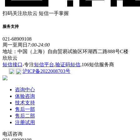
扫码关注欣欣云 短信一手掌握
服务支持
021-68909108
周一至周日
7:00-24:00
地址：中国（上海）自由贸易试验区环湖西二路888号C楼
欣欣云
短信接口
-专注
短信平台
,
验证码短信
,106短信服务商
沪ICP备2022008703号
咨询中心
体验咨询
技术支持
售后一部
售后二部
注册试用
电话咨询