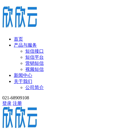
首页
产品与服务
短信接口
短信平台
营销短信
视频短信
新闻中心
关于我们
公司简介
021-68909108
登录
注册