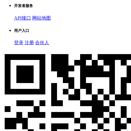
开发者服务
API接口
网站地图
用户入口
登录
注册
合伙人