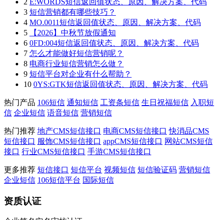
2
E:WORDS短信返回值状态、原因、解决方案、代码
3
短信营销都有哪些技巧？
4
MO.0011短信返回值状态、原因、解决方案、代码
5
【2026】中秋节放假通知
6
0FD:004短信返回值状态、原因、解决方案、代码
7
怎么才能做好短信营销呢？
8
电商行业短信营销怎么做？
9
短信平台对企业有什么帮助？
10
0YS:GTK短信返回值状态、原因、解决方案、代码
热门产品
106短信
通知短信
工资条短信
生日祝福短信
入职短
信
企业短信
语音短信
营销短信
热门推荐
地产CMS短信接口
电商CMS短信接口
快消品CMS
短信接口
服饰CMS短信接口
appCMS短信接口
网站CMS短信
接口
行业CMS短信接口
手游CMS短信接口
更多推荐
短信接口
短信平台
视频短信
短信验证码
营销短信
企业短信
106短信平台
国际短信
资质认证