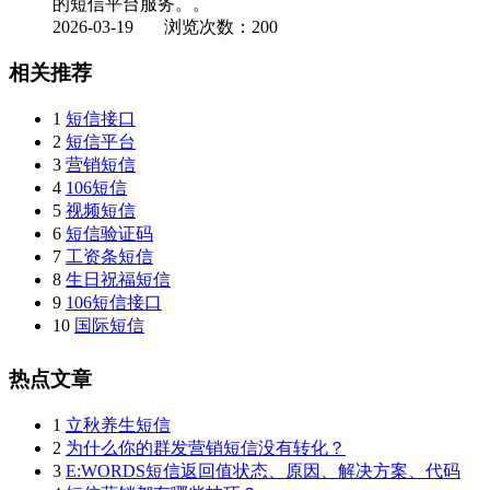
的短信平台服务。。
2026-03-19
浏览次数：200
相关推荐
1
短信接口
2
短信平台
3
营销短信
4
106短信
5
视频短信
6
短信验证码
7
工资条短信
8
生日祝福短信
9
106短信接口
10
国际短信
热点文章
1
立秋养生短信
2
为什么你的群发营销短信没有转化？
3
E:WORDS短信返回值状态、原因、解决方案、代码