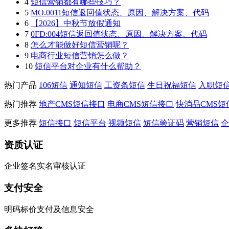
4
短信营销都有哪些技巧？
5
MO.0011短信返回值状态、原因、解决方案、代码
6
【2026】中秋节放假通知
7
0FD:004短信返回值状态、原因、解决方案、代码
8
怎么才能做好短信营销呢？
9
电商行业短信营销怎么做？
10
短信平台对企业有什么帮助？
热门产品
106短信
通知短信
工资条短信
生日祝福短信
入职短
热门推荐
地产CMS短信接口
电商CMS短信接口
快消品CMS短
更多推荐
短信接口
短信平台
视频短信
短信验证码
营销短信
企
资质认证
企业签名实名审核认证
支付安全
明码标价支付及信息安全