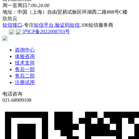
周一至周日
7:00-24:00
地址：中国（上海）自由贸易试验区环湖西二路888号C楼
欣欣云
短信接口
-专注
短信平台
,
验证码短信
,106短信服务商
沪ICP备2022008703号
咨询中心
体验咨询
技术支持
售后一部
售后二部
注册试用
电话咨询
021-68909108