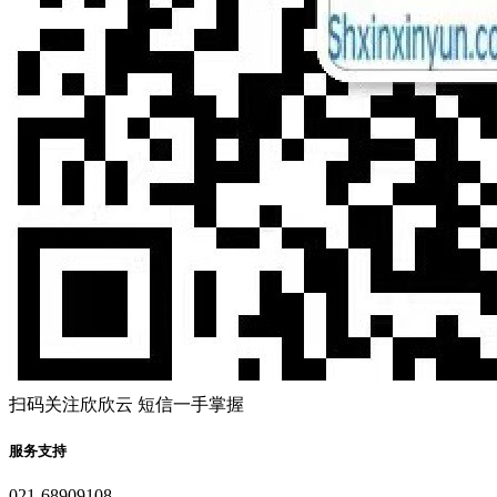
扫码关注欣欣云 短信一手掌握
服务支持
021-68909108