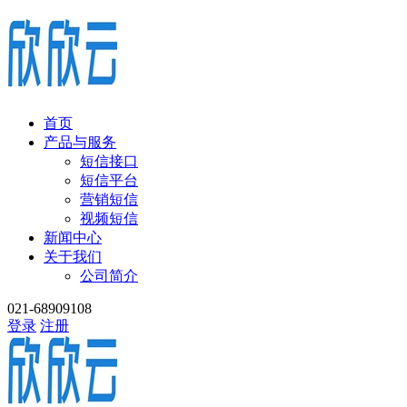
首页
产品与服务
短信接口
短信平台
营销短信
视频短信
新闻中心
关于我们
公司简介
021-68909108
登录
注册