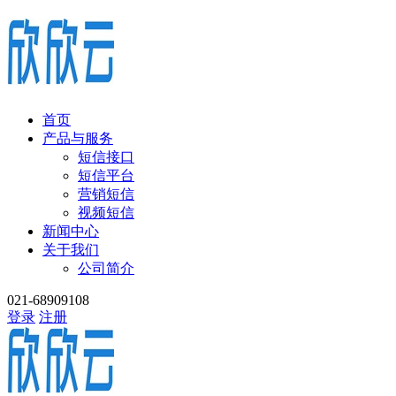
首页
产品与服务
短信接口
短信平台
营销短信
视频短信
新闻中心
关于我们
公司简介
021-68909108
登录
注册