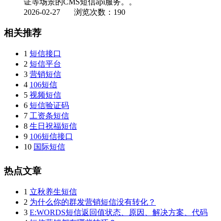
证等场景的CMS短信api服务。。
2026-02-27
浏览次数：190
相关推荐
1
短信接口
2
短信平台
3
营销短信
4
106短信
5
视频短信
6
短信验证码
7
工资条短信
8
生日祝福短信
9
106短信接口
10
国际短信
热点文章
1
立秋养生短信
2
为什么你的群发营销短信没有转化？
3
E:WORDS短信返回值状态、原因、解决方案、代码