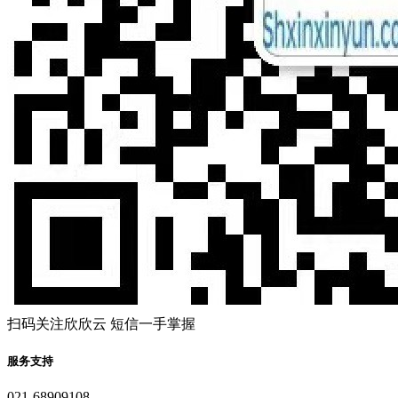
扫码关注欣欣云 短信一手掌握
服务支持
021-68909108