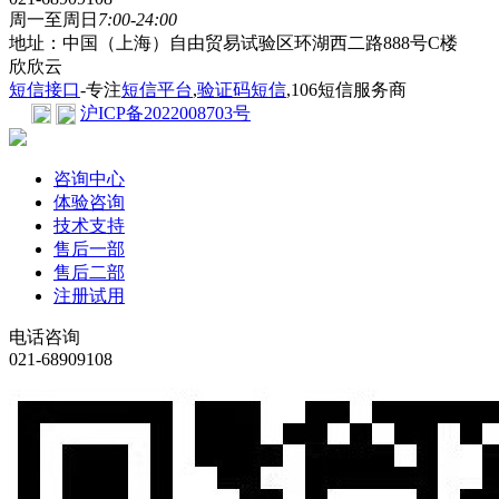
周一至周日
7:00-24:00
地址：中国（上海）自由贸易试验区环湖西二路888号C楼
欣欣云
短信接口
-专注
短信平台
,
验证码短信
,106短信服务商
沪ICP备2022008703号
咨询中心
体验咨询
技术支持
售后一部
售后二部
注册试用
电话咨询
021-68909108