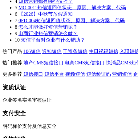
4
短信营销都有哪些技巧？
5
MO.0011短信返回值状态、原因、解决方案、代码
6
【2026】中秋节放假通知
7
0FD:004短信返回值状态、原因、解决方案、代码
8
怎么才能做好短信营销呢？
9
电商行业短信营销怎么做？
10
短信平台对企业有什么帮助？
热门产品
106短信
通知短信
工资条短信
生日祝福短信
入职短
热门推荐
地产CMS短信接口
电商CMS短信接口
快消品CMS短
更多推荐
短信接口
短信平台
视频短信
短信验证码
营销短信
企
资质认证
企业签名实名审核认证
支付安全
明码标价支付及信息安全