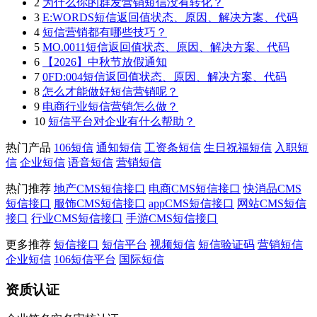
2
为什么你的群发营销短信没有转化？
3
E:WORDS短信返回值状态、原因、解决方案、代码
4
短信营销都有哪些技巧？
5
MO.0011短信返回值状态、原因、解决方案、代码
6
【2026】中秋节放假通知
7
0FD:004短信返回值状态、原因、解决方案、代码
8
怎么才能做好短信营销呢？
9
电商行业短信营销怎么做？
10
短信平台对企业有什么帮助？
热门产品
106短信
通知短信
工资条短信
生日祝福短信
入职短
信
企业短信
语音短信
营销短信
热门推荐
地产CMS短信接口
电商CMS短信接口
快消品CMS
短信接口
服饰CMS短信接口
appCMS短信接口
网站CMS短信
接口
行业CMS短信接口
手游CMS短信接口
更多推荐
短信接口
短信平台
视频短信
短信验证码
营销短信
企业短信
106短信平台
国际短信
资质认证