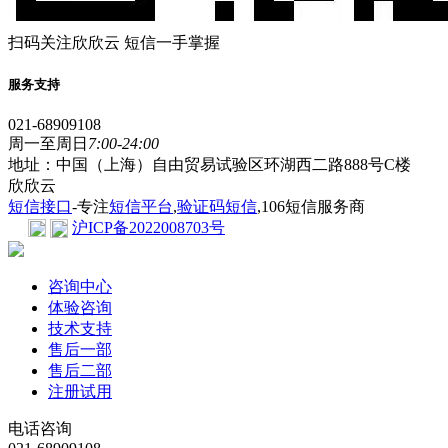
扫码关注欣欣云 短信一手掌握
服务支持
021-68909108
周一至周日
7:00-24:00
地址：中国（上海）自由贸易试验区环湖西二路888号C楼
欣欣云
短信接口
-专注
短信平台
,
验证码短信
,106短信服务商
沪ICP备2022008703号
咨询中心
体验咨询
技术支持
售后一部
售后二部
注册试用
电话咨询