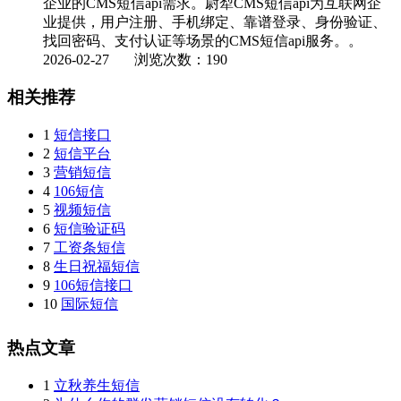
企业的CMS短信api需求。尉犁CMS短信api为互联网企
业提供，用户注册、手机绑定、靠谱登录、身份验证、
找回密码、支付认证等场景的CMS短信api服务。。
2026-02-27
浏览次数：190
相关推荐
1
短信接口
2
短信平台
3
营销短信
4
106短信
5
视频短信
6
短信验证码
7
工资条短信
8
生日祝福短信
9
106短信接口
10
国际短信
热点文章
1
立秋养生短信