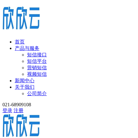
首页
产品与服务
短信接口
短信平台
营销短信
视频短信
新闻中心
关于我们
公司简介
021-68909108
登录
注册