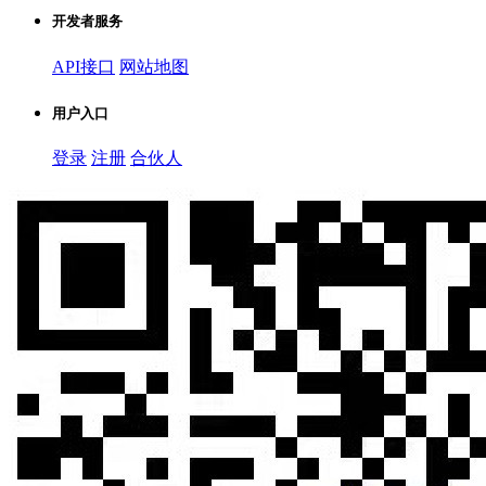
开发者服务
API接口
网站地图
用户入口
登录
注册
合伙人