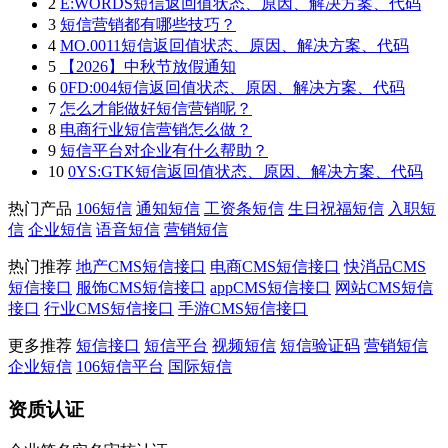
2
E:WORDS短信返回值状态、原因、解决方案、代码
3
短信营销都有哪些技巧？
4
MO.0011短信返回值状态、原因、解决方案、代码
5
【2026】中秋节放假通知
6
0FD:004短信返回值状态、原因、解决方案、代码
7
怎么才能做好短信营销呢？
8
电商行业短信营销怎么做？
9
短信平台对企业有什么帮助？
10
0YS:GTK短信返回值状态、原因、解决方案、代码
热门产品
106短信
通知短信
工资条短信
生日祝福短信
入职短
信
企业短信
语音短信
营销短信
热门推荐
地产CMS短信接口
电商CMS短信接口
快消品CMS
短信接口
服饰CMS短信接口
appCMS短信接口
网站CMS短信
接口
行业CMS短信接口
手游CMS短信接口
更多推荐
短信接口
短信平台
视频短信
短信验证码
营销短信
企业短信
106短信平台
国际短信
资质认证