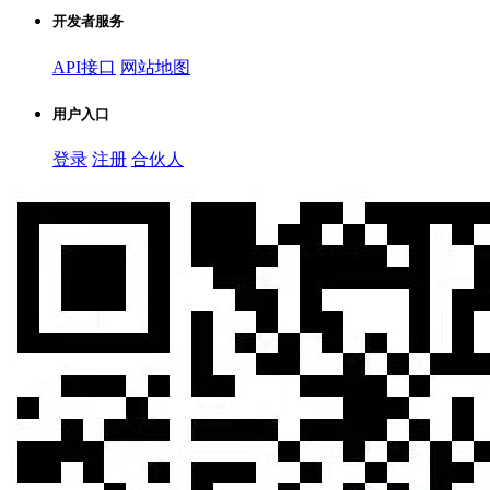
开发者服务
API接口
网站地图
用户入口
登录
注册
合伙人