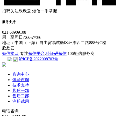
扫码关注欣欣云 短信一手掌握
服务支持
021-68909108
周一至周日
7:00-24:00
地址：中国（上海）自由贸易试验区环湖西二路888号C楼
欣欣云
短信接口
-专注
短信平台
,
验证码短信
,106短信服务商
沪ICP备2022008703号
咨询中心
体验咨询
技术支持
售后一部
售后二部
注册试用
电话咨询