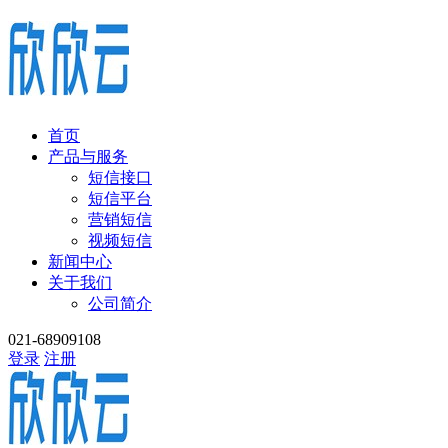
首页
产品与服务
短信接口
短信平台
营销短信
视频短信
新闻中心
关于我们
公司简介
021-68909108
登录
注册