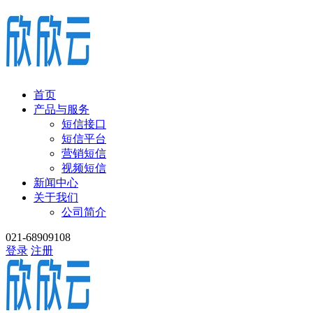
首页
产品与服务
短信接口
短信平台
营销短信
视频短信
新闻中心
关于我们
公司简介
021-68909108
登录
注册