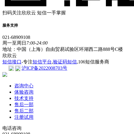
扫码关注欣欣云 短信一手掌握
服务支持
021-68909108
周一至周日
7:00-24:00
地址：中国（上海）自由贸易试验区环湖西二路888号C楼
欣欣云
短信接口
-专注
短信平台
,
验证码短信
,106短信服务商
沪ICP备2022008703号
咨询中心
体验咨询
技术支持
售后一部
售后二部
注册试用
电话咨询