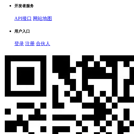
开发者服务
API接口
网站地图
用户入口
登录
注册
合伙人