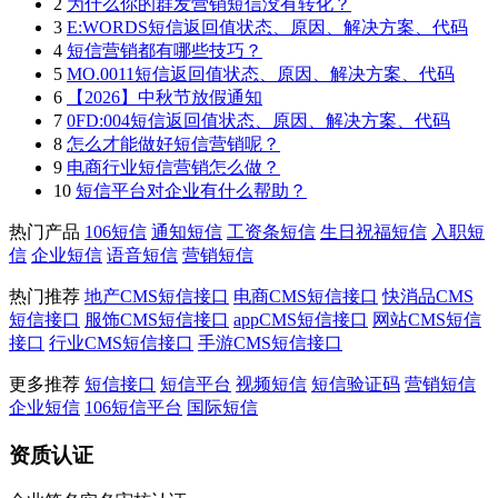
2
为什么你的群发营销短信没有转化？
3
E:WORDS短信返回值状态、原因、解决方案、代码
4
短信营销都有哪些技巧？
5
MO.0011短信返回值状态、原因、解决方案、代码
6
【2026】中秋节放假通知
7
0FD:004短信返回值状态、原因、解决方案、代码
8
怎么才能做好短信营销呢？
9
电商行业短信营销怎么做？
10
短信平台对企业有什么帮助？
热门产品
106短信
通知短信
工资条短信
生日祝福短信
入职短
信
企业短信
语音短信
营销短信
热门推荐
地产CMS短信接口
电商CMS短信接口
快消品CMS
短信接口
服饰CMS短信接口
appCMS短信接口
网站CMS短信
接口
行业CMS短信接口
手游CMS短信接口
更多推荐
短信接口
短信平台
视频短信
短信验证码
营销短信
企业短信
106短信平台
国际短信
资质认证