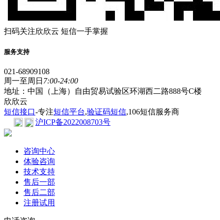
扫码关注欣欣云 短信一手掌握
服务支持
021-68909108
周一至周日
7:00-24:00
地址：中国（上海）自由贸易试验区环湖西二路888号C楼
欣欣云
短信接口
-专注
短信平台
,
验证码短信
,106短信服务商
沪ICP备2022008703号
咨询中心
体验咨询
技术支持
售后一部
售后二部
注册试用