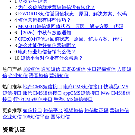
1
立秋养生短信
2
为什么你的群发营销短信没有转化？
3
E:WORDS短信返回值状态、原因、解决方案、代码
4
短信营销都有哪些技巧？
5
MO.0011短信返回值状态、原因、解决方案、代码
6
【2026】中秋节放假通知
7
0FD:004短信返回值状态、原因、解决方案、代码
8
怎么才能做好短信营销呢？
9
电商行业短信营销怎么做？
10
短信平台对企业有什么帮助？
热门产品
106短信
通知短信
工资条短信
生日祝福短信
入职短
信
企业短信
语音短信
营销短信
热门推荐
地产CMS短信接口
电商CMS短信接口
快消品CMS
短信接口
服饰CMS短信接口
appCMS短信接口
网站CMS短信
接口
行业CMS短信接口
手游CMS短信接口
更多推荐
短信接口
短信平台
视频短信
短信验证码
营销短信
企业短信
106短信平台
国际短信
资质认证