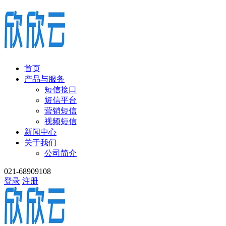
首页
产品与服务
短信接口
短信平台
营销短信
视频短信
新闻中心
关于我们
公司简介
021-68909108
登录
注册