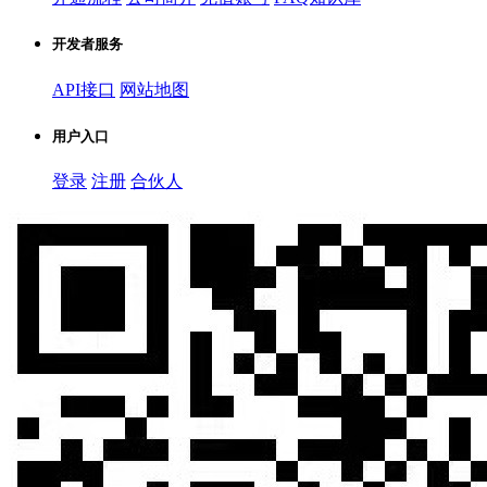
开发者服务
API接口
网站地图
用户入口
登录
注册
合伙人