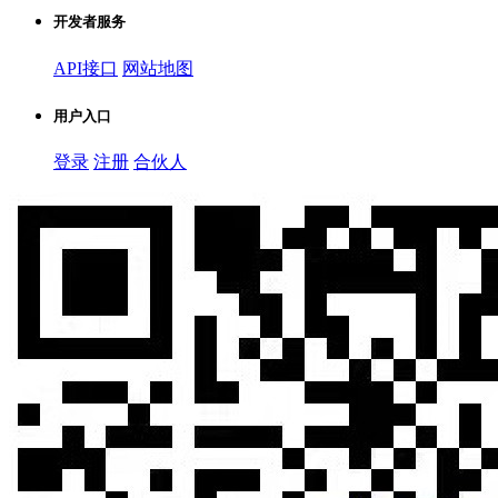
开发者服务
API接口
网站地图
用户入口
登录
注册
合伙人