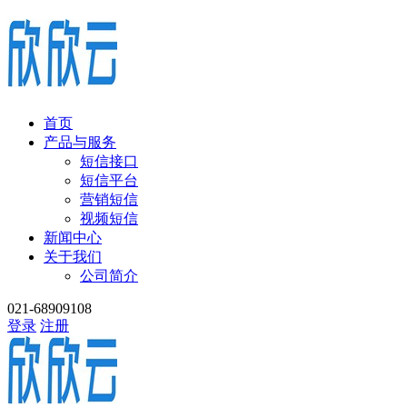
首页
产品与服务
短信接口
短信平台
营销短信
视频短信
新闻中心
关于我们
公司简介
021-68909108
登录
注册