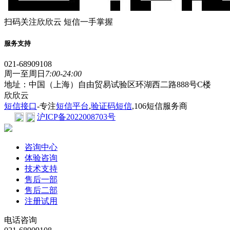
扫码关注欣欣云 短信一手掌握
服务支持
021-68909108
周一至周日
7:00-24:00
地址：中国（上海）自由贸易试验区环湖西二路888号C楼
欣欣云
短信接口
-专注
短信平台
,
验证码短信
,106短信服务商
沪ICP备2022008703号
咨询中心
体验咨询
技术支持
售后一部
售后二部
注册试用
电话咨询