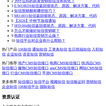
2
为什么你的群发营销短信没有转化？
3
E:WORDS短信返回值状态、原因、解决方案、代码
4
短信营销都有哪些技巧？
5
MO.0011短信返回值状态、原因、解决方案、代码
6
【2026】中秋节放假通知
7
0FD:004短信返回值状态、原因、解决方案、代码
8
怎么才能做好短信营销呢？
9
电商行业短信营销怎么做？
10
短信平台对企业有什么帮助？
热门产品
106短信
通知短信
工资条短信
生日祝福短信
入职短
信
企业短信
语音短信
营销短信
热门推荐
地产CMS短信接口
电商CMS短信接口
快消品CMS
短信接口
服饰CMS短信接口
appCMS短信接口
网站CMS短信
接口
行业CMS短信接口
手游CMS短信接口
更多推荐
短信接口
短信平台
视频短信
短信验证码
营销短信
企业短信
106短信平台
国际短信
资质认证