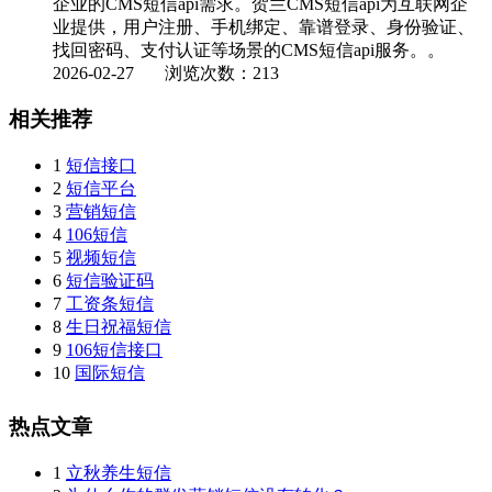
企业的CMS短信api需求。贺兰CMS短信api为互联网企
业提供，用户注册、手机绑定、靠谱登录、身份验证、
找回密码、支付认证等场景的CMS短信api服务。。
2026-02-27
浏览次数：213
相关推荐
1
短信接口
2
短信平台
3
营销短信
4
106短信
5
视频短信
6
短信验证码
7
工资条短信
8
生日祝福短信
9
106短信接口
10
国际短信
热点文章
1
立秋养生短信