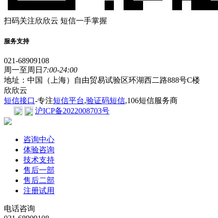
扫码关注欣欣云 短信一手掌握
服务支持
021-68909108
周一至周日
7:00-24:00
地址：中国（上海）自由贸易试验区环湖西二路888号C楼
欣欣云
短信接口
-专注
短信平台
,
验证码短信
,106短信服务商
沪ICP备2022008703号
咨询中心
体验咨询
技术支持
售后一部
售后二部
注册试用
电话咨询