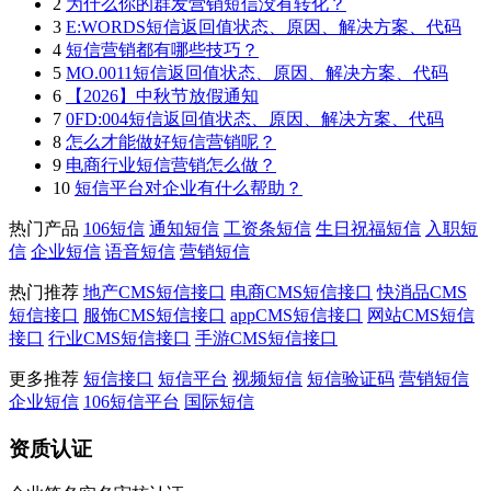
2
为什么你的群发营销短信没有转化？
3
E:WORDS短信返回值状态、原因、解决方案、代码
4
短信营销都有哪些技巧？
5
MO.0011短信返回值状态、原因、解决方案、代码
6
【2026】中秋节放假通知
7
0FD:004短信返回值状态、原因、解决方案、代码
8
怎么才能做好短信营销呢？
9
电商行业短信营销怎么做？
10
短信平台对企业有什么帮助？
热门产品
106短信
通知短信
工资条短信
生日祝福短信
入职短
信
企业短信
语音短信
营销短信
热门推荐
地产CMS短信接口
电商CMS短信接口
快消品CMS
短信接口
服饰CMS短信接口
appCMS短信接口
网站CMS短信
接口
行业CMS短信接口
手游CMS短信接口
更多推荐
短信接口
短信平台
视频短信
短信验证码
营销短信
企业短信
106短信平台
国际短信
资质认证