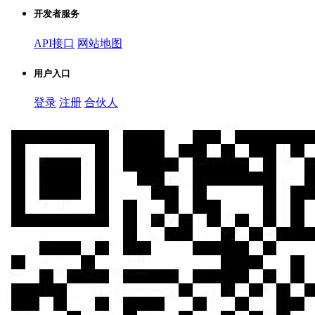
开发者服务
API接口
网站地图
用户入口
登录
注册
合伙人