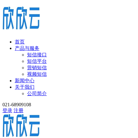
首页
产品与服务
短信接口
短信平台
营销短信
视频短信
新闻中心
关于我们
公司简介
021-68909108
登录
注册