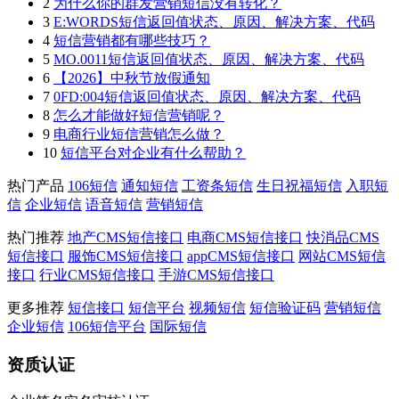
2
为什么你的群发营销短信没有转化？
3
E:WORDS短信返回值状态、原因、解决方案、代码
4
短信营销都有哪些技巧？
5
MO.0011短信返回值状态、原因、解决方案、代码
6
【2026】中秋节放假通知
7
0FD:004短信返回值状态、原因、解决方案、代码
8
怎么才能做好短信营销呢？
9
电商行业短信营销怎么做？
10
短信平台对企业有什么帮助？
热门产品
106短信
通知短信
工资条短信
生日祝福短信
入职短
信
企业短信
语音短信
营销短信
热门推荐
地产CMS短信接口
电商CMS短信接口
快消品CMS
短信接口
服饰CMS短信接口
appCMS短信接口
网站CMS短信
接口
行业CMS短信接口
手游CMS短信接口
更多推荐
短信接口
短信平台
视频短信
短信验证码
营销短信
企业短信
106短信平台
国际短信
资质认证