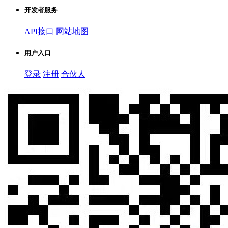
开发者服务
API接口
网站地图
用户入口
登录
注册
合伙人