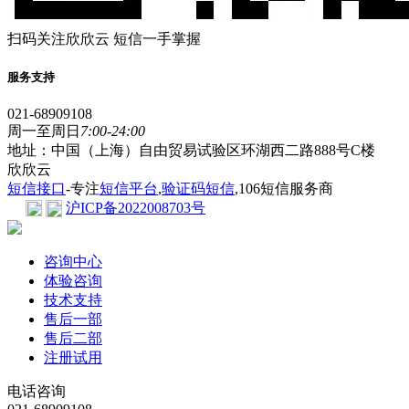
扫码关注欣欣云 短信一手掌握
服务支持
021-68909108
周一至周日
7:00-24:00
地址：中国（上海）自由贸易试验区环湖西二路888号C楼
欣欣云
短信接口
-专注
短信平台
,
验证码短信
,106短信服务商
沪ICP备2022008703号
咨询中心
体验咨询
技术支持
售后一部
售后二部
注册试用
电话咨询