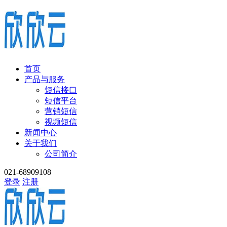
首页
产品与服务
短信接口
短信平台
营销短信
视频短信
新闻中心
关于我们
公司简介
021-68909108
登录
注册