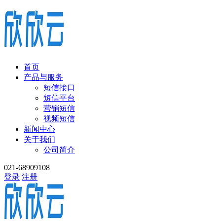
首页
产品与服务
短信接口
短信平台
营销短信
视频短信
新闻中心
关于我们
公司简介
021-68909108
登录
注册