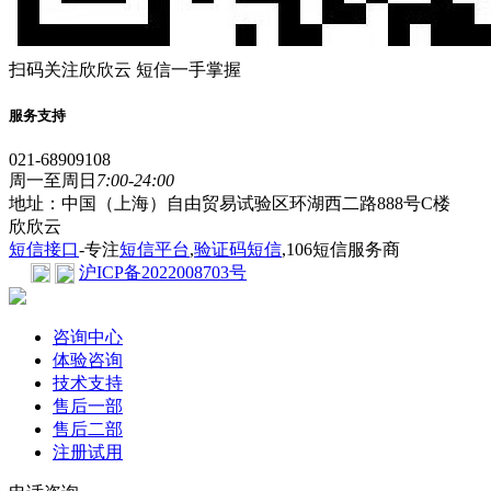
扫码关注欣欣云 短信一手掌握
服务支持
021-68909108
周一至周日
7:00-24:00
地址：中国（上海）自由贸易试验区环湖西二路888号C楼
欣欣云
短信接口
-专注
短信平台
,
验证码短信
,106短信服务商
沪ICP备2022008703号
咨询中心
体验咨询
技术支持
售后一部
售后二部
注册试用