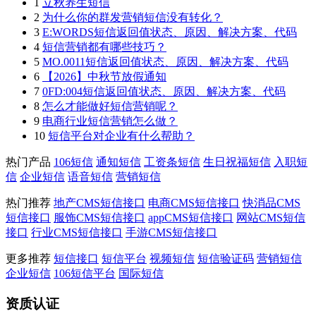
1
立秋养生短信
2
为什么你的群发营销短信没有转化？
3
E:WORDS短信返回值状态、原因、解决方案、代码
4
短信营销都有哪些技巧？
5
MO.0011短信返回值状态、原因、解决方案、代码
6
【2026】中秋节放假通知
7
0FD:004短信返回值状态、原因、解决方案、代码
8
怎么才能做好短信营销呢？
9
电商行业短信营销怎么做？
10
短信平台对企业有什么帮助？
热门产品
106短信
通知短信
工资条短信
生日祝福短信
入职短
信
企业短信
语音短信
营销短信
热门推荐
地产CMS短信接口
电商CMS短信接口
快消品CMS
短信接口
服饰CMS短信接口
appCMS短信接口
网站CMS短信
接口
行业CMS短信接口
手游CMS短信接口
更多推荐
短信接口
短信平台
视频短信
短信验证码
营销短信
企业短信
106短信平台
国际短信
资质认证