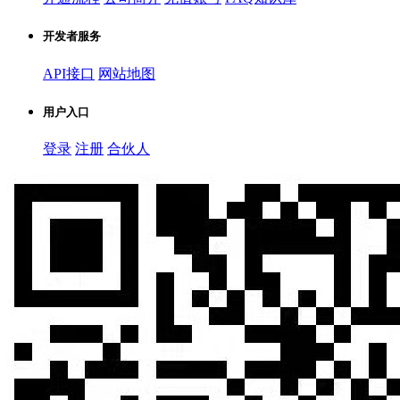
开发者服务
API接口
网站地图
用户入口
登录
注册
合伙人