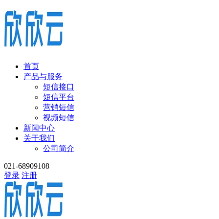
首页
产品与服务
短信接口
短信平台
营销短信
视频短信
新闻中心
关于我们
公司简介
021-68909108
登录
注册