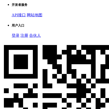
开发者服务
API接口
网站地图
用户入口
登录
注册
合伙人