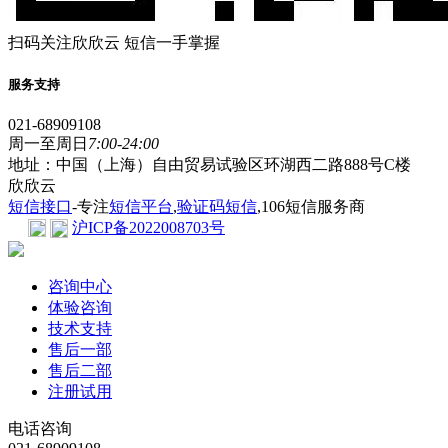
扫码关注欣欣云 短信一手掌握
服务支持
021-68909108
周一至周日
7:00-24:00
地址：中国（上海）自由贸易试验区环湖西二路888号C楼
欣欣云
短信接口
-专注
短信平台
,
验证码短信
,106短信服务商
沪ICP备2022008703号
咨询中心
体验咨询
技术支持
售后一部
售后二部
注册试用
电话咨询