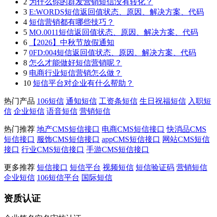
2
为什么你的群发营销短信没有转化？
3
E:WORDS短信返回值状态、原因、解决方案、代码
4
短信营销都有哪些技巧？
5
MO.0011短信返回值状态、原因、解决方案、代码
6
【2026】中秋节放假通知
7
0FD:004短信返回值状态、原因、解决方案、代码
8
怎么才能做好短信营销呢？
9
电商行业短信营销怎么做？
10
短信平台对企业有什么帮助？
热门产品
106短信
通知短信
工资条短信
生日祝福短信
入职短
信
企业短信
语音短信
营销短信
热门推荐
地产CMS短信接口
电商CMS短信接口
快消品CMS
短信接口
服饰CMS短信接口
appCMS短信接口
网站CMS短信
接口
行业CMS短信接口
手游CMS短信接口
更多推荐
短信接口
短信平台
视频短信
短信验证码
营销短信
企业短信
106短信平台
国际短信
资质认证