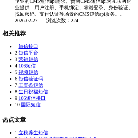
企业的CMS短信api需求。贵南CMS短信api为互联网企
业提供，用户注册、手机绑定、靠谱登录、身份验证、
找回密码、支付认证等场景的CMS短信api服务。。
2026-02-27
浏览次数：224
相关推荐
1
短信接口
2
短信平台
3
营销短信
4
106短信
5
视频短信
6
短信验证码
7
工资条短信
8
生日祝福短信
9
106短信接口
10
国际短信
热点文章
1
立秋养生短信