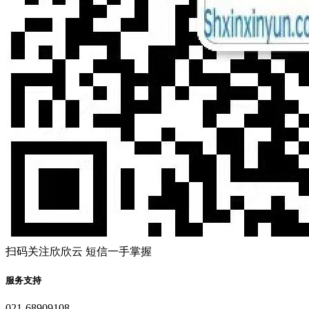
扫码关注欣欣云 短信一手掌握
服务支持
021-68909108