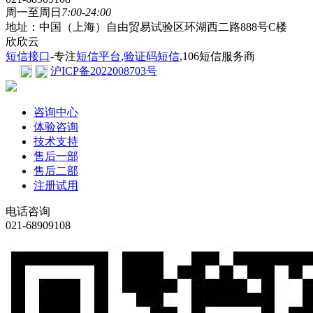
周一至周日
7:00-24:00
地址：中国（上海）自由贸易试验区环湖西二路888号C楼
欣欣云
短信接口
-专注
短信平台
,
验证码短信
,106短信服务商
沪ICP备2022008703号
咨询中心
体验咨询
技术支持
售后一部
售后二部
注册试用
电话咨询
021-68909108