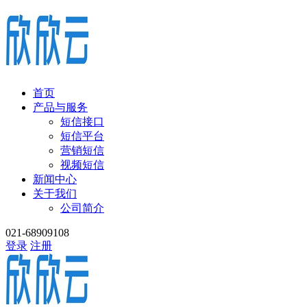
首页
产品与服务
短信接口
短信平台
营销短信
视频短信
新闻中心
关于我们
公司简介
021-68909108
登录
注册