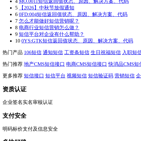
4
MO.0011短信返回值状态、原因、解决方案、代码
5
【2026】中秋节放假通知
6
0FD:004短信返回值状态、原因、解决方案、代码
7
怎么才能做好短信营销呢？
8
电商行业短信营销怎么做？
9
短信平台对企业有什么帮助？
10
0YS:GTK短信返回值状态、原因、解决方案、代码
热门产品
106短信
通知短信
工资条短信
生日祝福短信
入职短
热门推荐
地产CMS短信接口
电商CMS短信接口
快消品CMS短
更多推荐
短信接口
短信平台
视频短信
短信验证码
营销短信
企
资质认证
企业签名实名审核认证
支付安全
明码标价支付及信息安全