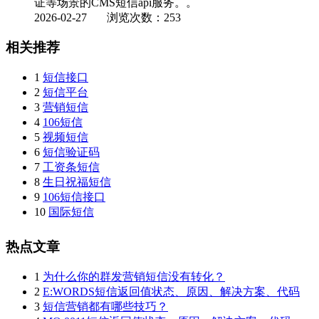
证等场景的CMS短信api服务。。
2026-02-27
浏览次数：253
相关推荐
1
短信接口
2
短信平台
3
营销短信
4
106短信
5
视频短信
6
短信验证码
7
工资条短信
8
生日祝福短信
9
106短信接口
10
国际短信
热点文章
1
为什么你的群发营销短信没有转化？
2
E:WORDS短信返回值状态、原因、解决方案、代码
3
短信营销都有哪些技巧？