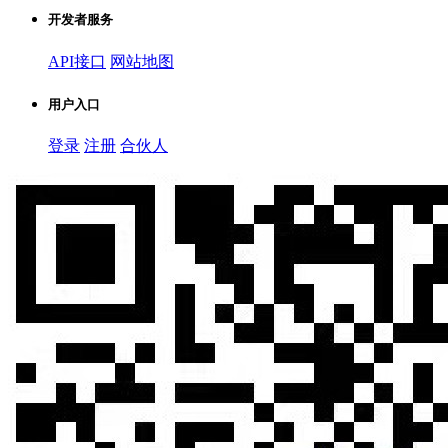
开发者服务
API接口
网站地图
用户入口
登录
注册
合伙人