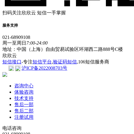
扫码关注欣欣云 短信一手掌握
服务支持
021-68909108
周一至周日
7:00-24:00
地址：中国（上海）自由贸易试验区环湖西二路888号C楼
欣欣云
短信接口
-专注
短信平台
,
验证码短信
,106短信服务商
沪ICP备2022008703号
咨询中心
体验咨询
技术支持
售后一部
售后二部
注册试用
电话咨询