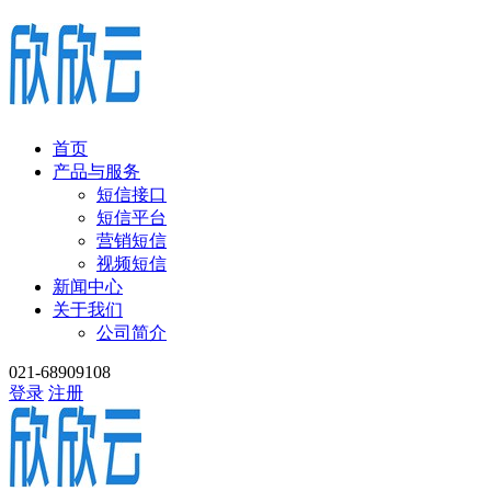
首页
产品与服务
短信接口
短信平台
营销短信
视频短信
新闻中心
关于我们
公司简介
021-68909108
登录
注册