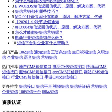
2
为什么你的群发营销短信没有转化？
3
E:WORDS短信返回值状态、原因、解决方案、代码
4
短信营销都有哪些技巧？
5
MO.0011短信返回值状态、原因、解决方案、代码
6
【2026】中秋节放假通知
7
0FD:004短信返回值状态、原因、解决方案、代码
8
怎么才能做好短信营销呢？
9
电商行业短信营销怎么做？
10
短信平台对企业有什么帮助？
热门产品
106短信
通知短信
工资条短信
生日祝福短信
入职短
信
企业短信
语音短信
营销短信
热门推荐
地产CMS短信接口
电商CMS短信接口
快消品CMS
短信接口
服饰CMS短信接口
appCMS短信接口
网站CMS短信
接口
行业CMS短信接口
手游CMS短信接口
更多推荐
短信接口
短信平台
视频短信
短信验证码
营销短信
企业短信
106短信平台
国际短信
资质认证