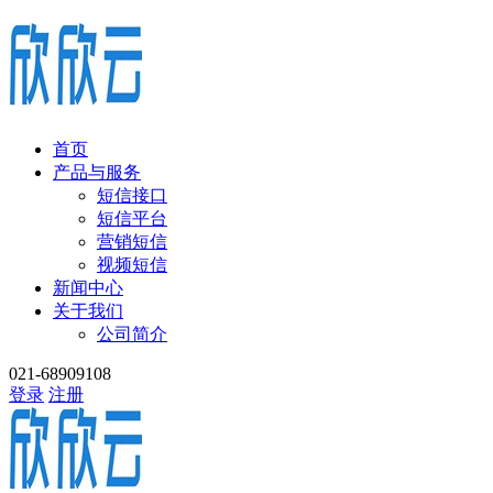
首页
产品与服务
短信接口
短信平台
营销短信
视频短信
新闻中心
关于我们
公司简介
021-68909108
登录
注册