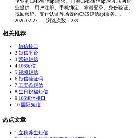
企业的CMS短信api需求。门源CMS短信api为互联网企
业提供，用户注册、手机绑定、靠谱登录、身份验证、
找回密码、支付认证等场景的CMS短信api服务。。
2026-02-27
浏览次数：239
相关推荐
1
短信接口
2
短信平台
3
营销短信
4
106短信
5
视频短信
6
短信验证码
7
工资条短信
8
生日祝福短信
9
106短信接口
10
国际短信
热点文章
1
立秋养生短信