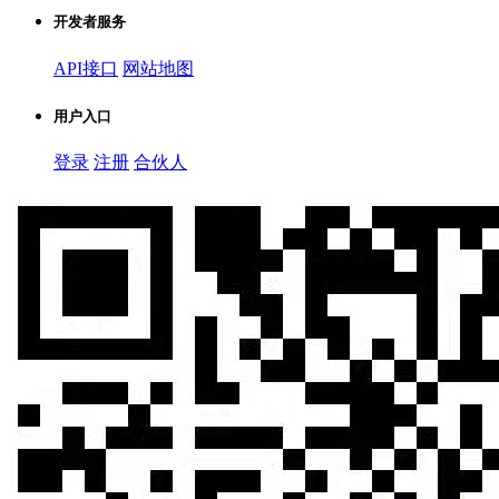
开发者服务
API接口
网站地图
用户入口
登录
注册
合伙人