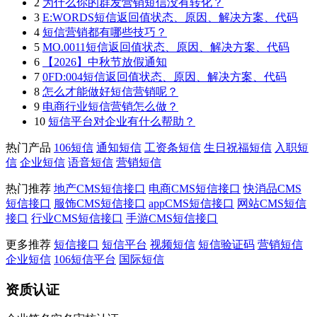
2
为什么你的群发营销短信没有转化？
3
E:WORDS短信返回值状态、原因、解决方案、代码
4
短信营销都有哪些技巧？
5
MO.0011短信返回值状态、原因、解决方案、代码
6
【2026】中秋节放假通知
7
0FD:004短信返回值状态、原因、解决方案、代码
8
怎么才能做好短信营销呢？
9
电商行业短信营销怎么做？
10
短信平台对企业有什么帮助？
热门产品
106短信
通知短信
工资条短信
生日祝福短信
入职短
信
企业短信
语音短信
营销短信
热门推荐
地产CMS短信接口
电商CMS短信接口
快消品CMS
短信接口
服饰CMS短信接口
appCMS短信接口
网站CMS短信
接口
行业CMS短信接口
手游CMS短信接口
更多推荐
短信接口
短信平台
视频短信
短信验证码
营销短信
企业短信
106短信平台
国际短信
资质认证