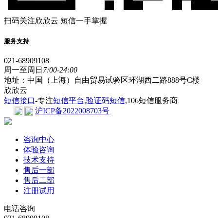
扫码关注欣欣云 短信一手掌握
服务支持
021-68909108
周一至周日
7:00-24:00
地址：中国（上海）自由贸易试验区环湖西二路888号C楼
欣欣云
短信接口
-专注
短信平台
,
验证码短信
,106短信服务商
沪ICP备2022008703号
咨询中心
体验咨询
技术支持
售后一部
售后二部
注册试用
电话咨询