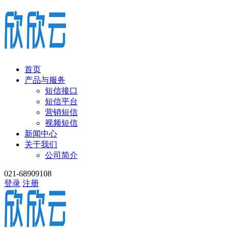
首页
产品与服务
短信接口
短信平台
营销短信
视频短信
新闻中心
关于我们
公司简介
021-68909108
登录
注册