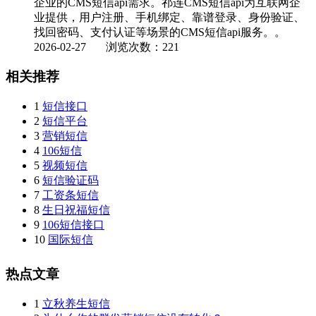
企业的CMS短信api需求。祁连CMS短信api为互联网企
业提供，用户注册、手机绑定、靠谱登录、身份验证、
找回密码、支付认证等场景的CMS短信api服务。。
2026-02-27
浏览次数：221
相关推荐
1
短信接口
2
短信平台
3
营销短信
4
106短信
5
视频短信
6
短信验证码
7
工资条短信
8
生日祝福短信
9
106短信接口
10
国际短信
热点文章
1
立秋养生短信