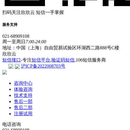
扫码关注欣欣云 短信一手掌握
服务支持
021-68909108
周一至周日
7:00-24:00
地址：中国（上海）自由贸易试验区环湖西二路888号C楼
欣欣云
短信接口
-专注
短信平台
,
验证码短信
,106短信服务商
沪ICP备2022008703号
咨询中心
体验咨询
技术支持
售后一部
售后二部
注册试用
电话咨询