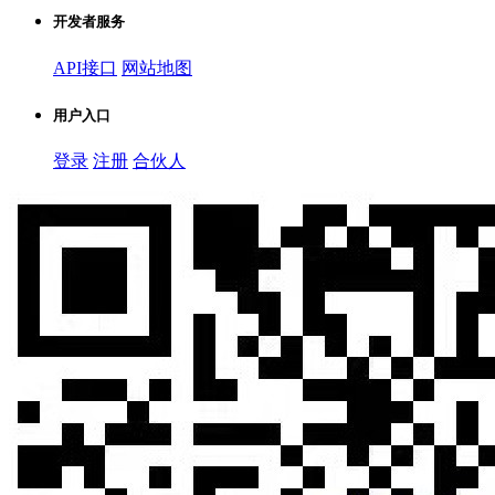
开发者服务
API接口
网站地图
用户入口
登录
注册
合伙人