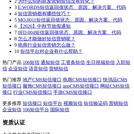
2
为什么你的群发营销短信没有转化？
3
E:WORDS短信返回值状态、原因、解决方案、代码
4
短信营销都有哪些技巧？
5
MO.0011短信返回值状态、原因、解决方案、代码
6
【2026】中秋节放假通知
7
0FD:004短信返回值状态、原因、解决方案、代码
8
怎么才能做好短信营销呢？
9
电商行业短信营销怎么做？
10
短信平台对企业有什么帮助？
热门产品
106短信
通知短信
工资条短信
生日祝福短信
入职短
信
企业短信
语音短信
营销短信
热门推荐
地产CMS短信接口
电商CMS短信接口
快消品CMS
短信接口
服饰CMS短信接口
appCMS短信接口
网站CMS短信
接口
行业CMS短信接口
手游CMS短信接口
更多推荐
短信接口
短信平台
视频短信
短信验证码
营销短信
企业短信
106短信平台
国际短信
资质认证