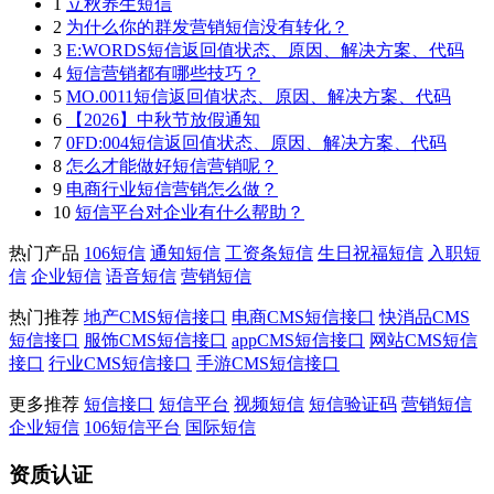
1
立秋养生短信
2
为什么你的群发营销短信没有转化？
3
E:WORDS短信返回值状态、原因、解决方案、代码
4
短信营销都有哪些技巧？
5
MO.0011短信返回值状态、原因、解决方案、代码
6
【2026】中秋节放假通知
7
0FD:004短信返回值状态、原因、解决方案、代码
8
怎么才能做好短信营销呢？
9
电商行业短信营销怎么做？
10
短信平台对企业有什么帮助？
热门产品
106短信
通知短信
工资条短信
生日祝福短信
入职短
信
企业短信
语音短信
营销短信
热门推荐
地产CMS短信接口
电商CMS短信接口
快消品CMS
短信接口
服饰CMS短信接口
appCMS短信接口
网站CMS短信
接口
行业CMS短信接口
手游CMS短信接口
更多推荐
短信接口
短信平台
视频短信
短信验证码
营销短信
企业短信
106短信平台
国际短信
资质认证