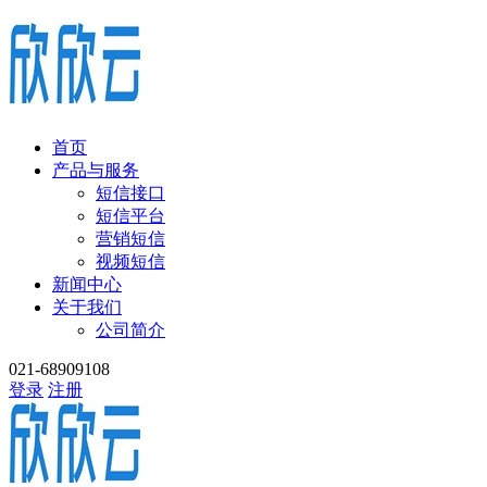
首页
产品与服务
短信接口
短信平台
营销短信
视频短信
新闻中心
关于我们
公司简介
021-68909108
登录
注册