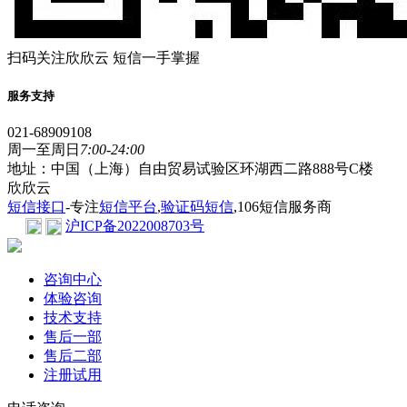
扫码关注欣欣云 短信一手掌握
服务支持
021-68909108
周一至周日
7:00-24:00
地址：中国（上海）自由贸易试验区环湖西二路888号C楼
欣欣云
短信接口
-专注
短信平台
,
验证码短信
,106短信服务商
沪ICP备2022008703号
咨询中心
体验咨询
技术支持
售后一部
售后二部
注册试用