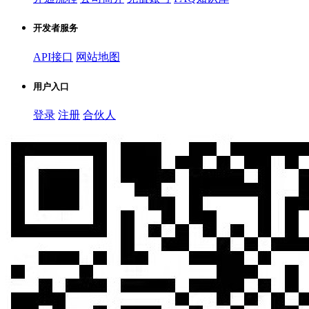
开发者服务
API接口
网站地图
用户入口
登录
注册
合伙人