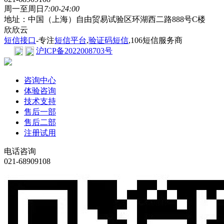
周一至周日
7:00-24:00
地址：中国（上海）自由贸易试验区环湖西二路888号C楼
欣欣云
短信接口
-专注
短信平台
,
验证码短信
,106短信服务商
沪ICP备2022008703号
咨询中心
体验咨询
技术支持
售后一部
售后二部
注册试用
电话咨询
021-68909108