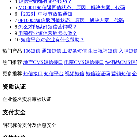
4
短信营销都有哪些技巧？
5
MO.0011短信返回值状态、原因、解决方案、代码
6
【2026】中秋节放假通知
7
0FD:004短信返回值状态、原因、解决方案、代码
8
怎么才能做好短信营销呢？
9
电商行业短信营销怎么做？
10
短信平台对企业有什么帮助？
热门产品
106短信
通知短信
工资条短信
生日祝福短信
入职短
热门推荐
地产CMS短信接口
电商CMS短信接口
快消品CMS短
更多推荐
短信接口
短信平台
视频短信
短信验证码
营销短信
企
资质认证
企业签名实名审核认证
支付安全
明码标价支付及信息安全