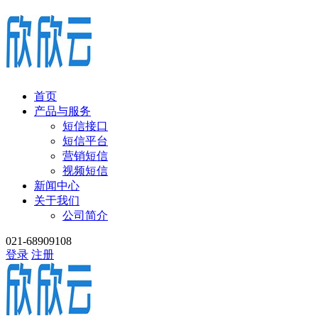
首页
产品与服务
短信接口
短信平台
营销短信
视频短信
新闻中心
关于我们
公司简介
021-68909108
登录
注册