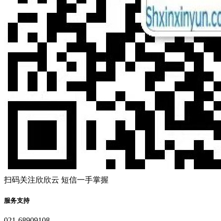
扫码关注欣欣云 短信一手掌握
服务支持
021-68909108