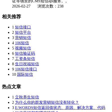
证等场景的CMS短信api服务。。
2026-02-27
浏览次数：238
相关推荐
1
短信接口
2
短信平台
3
营销短信
4
106短信
5
视频短信
6
短信验证码
7
工资条短信
8
生日祝福短信
9
106短信接口
10
国际短信
热点文章
1
立秋养生短信
2
为什么你的群发营销短信没有转化？
3
E:WORDS短信返回值状态、原因、解决方案、代码