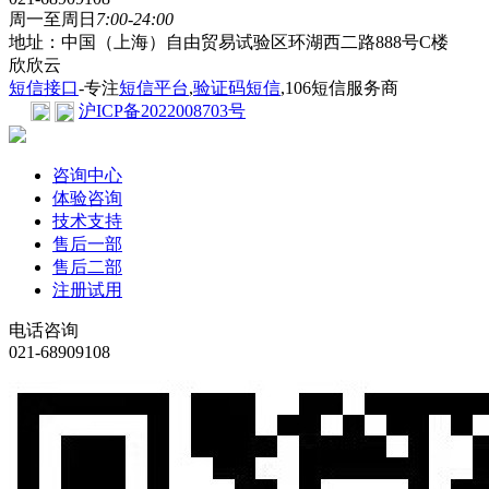
周一至周日
7:00-24:00
地址：中国（上海）自由贸易试验区环湖西二路888号C楼
欣欣云
短信接口
-专注
短信平台
,
验证码短信
,106短信服务商
沪ICP备2022008703号
咨询中心
体验咨询
技术支持
售后一部
售后二部
注册试用
电话咨询
021-68909108