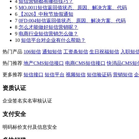
4
短信营销都有哪些技巧？
5
MO.0011短信返回值状态、原因、解决方案、代码
6
【2026】中秋节放假通知
7
0FD:004短信返回值状态、原因、解决方案、代码
8
怎么才能做好短信营销呢？
9
电商行业短信营销怎么做？
10
短信平台对企业有什么帮助？
热门产品
106短信
通知短信
工资条短信
生日祝福短信
入职短
热门推荐
地产CMS短信接口
电商CMS短信接口
快消品CMS短
更多推荐
短信接口
短信平台
视频短信
短信验证码
营销短信
企
资质认证
企业签名实名审核认证
支付安全
明码标价支付及信息安全