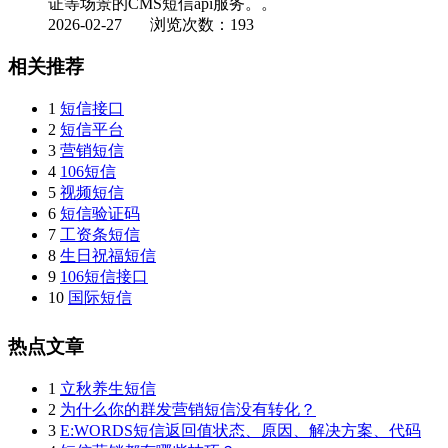
证等场景的CMS短信api服务。。
2026-02-27
浏览次数：193
相关推荐
1
短信接口
2
短信平台
3
营销短信
4
106短信
5
视频短信
6
短信验证码
7
工资条短信
8
生日祝福短信
9
106短信接口
10
国际短信
热点文章
1
立秋养生短信
2
为什么你的群发营销短信没有转化？
3
E:WORDS短信返回值状态、原因、解决方案、代码