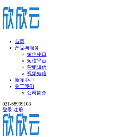
首页
产品与服务
短信接口
短信平台
营销短信
视频短信
新闻中心
关于我们
公司简介
021-68909108
登录
注册