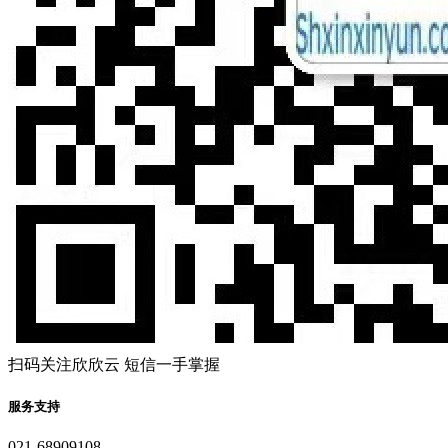
扫码关注欣欣云 短信一手掌握
服务支持
021-68909108