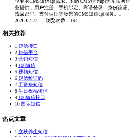
企业的CMS短信api需求。和政CMS短信api为互联网企
业提供，用户注册、手机绑定、靠谱登录、身份验证、
找回密码、支付认证等场景的CMS短信api服务。。
2026-02-27
浏览次数：194
相关推荐
1
短信接口
2
短信平台
3
营销短信
4
106短信
5
视频短信
6
短信验证码
7
工资条短信
8
生日祝福短信
9
106短信接口
10
国际短信
热点文章
1
立秋养生短信