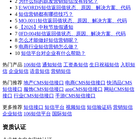
2
为什么你的群发营销短信没有转化？
3
E:WORDS短信返回值状态、原因、解决方案、代码
4
短信营销都有哪些技巧？
5
MO.0011短信返回值状态、原因、解决方案、代码
6
【2026】中秋节放假通知
7
0FD:004短信返回值状态、原因、解决方案、代码
8
怎么才能做好短信营销呢？
9
电商行业短信营销怎么做？
10
短信平台对企业有什么帮助？
热门产品
106短信
通知短信
工资条短信
生日祝福短信
入职短
信
企业短信
语音短信
营销短信
热门推荐
地产CMS短信接口
电商CMS短信接口
快消品CMS
短信接口
服饰CMS短信接口
appCMS短信接口
网站CMS短信
接口
行业CMS短信接口
手游CMS短信接口
更多推荐
短信接口
短信平台
视频短信
短信验证码
营销短信
企业短信
106短信平台
国际短信
资质认证