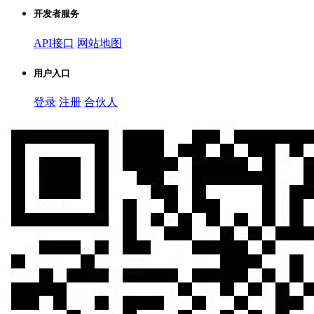
开发者服务
API接口
网站地图
用户入口
登录
注册
合伙人