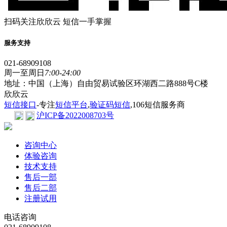
扫码关注欣欣云 短信一手掌握
服务支持
021-68909108
周一至周日
7:00-24:00
地址：中国（上海）自由贸易试验区环湖西二路888号C楼
欣欣云
短信接口
-专注
短信平台
,
验证码短信
,106短信服务商
沪ICP备2022008703号
咨询中心
体验咨询
技术支持
售后一部
售后二部
注册试用
电话咨询