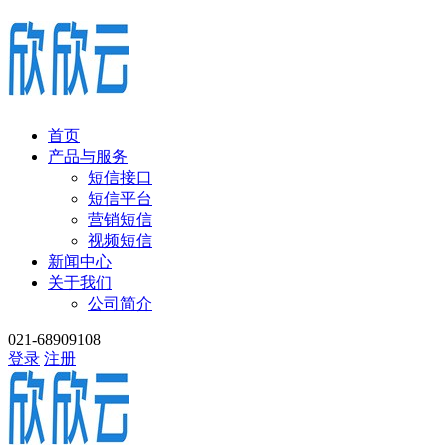
首页
产品与服务
短信接口
短信平台
营销短信
视频短信
新闻中心
关于我们
公司简介
021-68909108
登录
注册