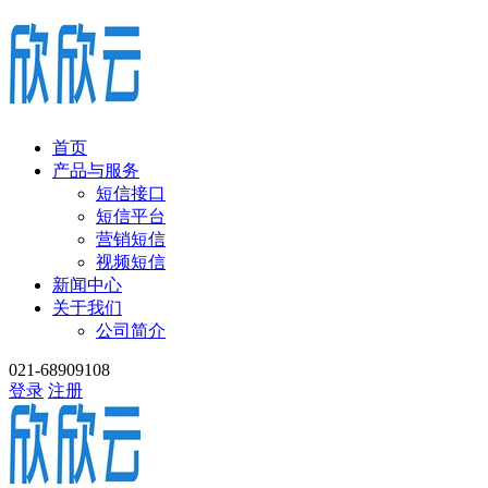
首页
产品与服务
短信接口
短信平台
营销短信
视频短信
新闻中心
关于我们
公司简介
021-68909108
登录
注册