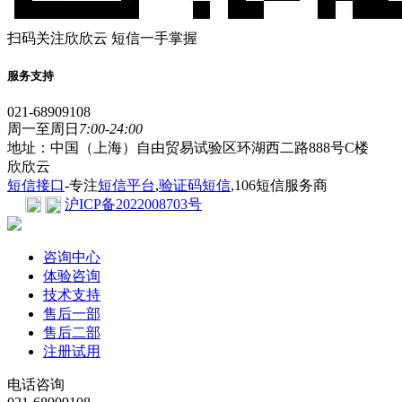
扫码关注欣欣云 短信一手掌握
服务支持
021-68909108
周一至周日
7:00-24:00
地址：中国（上海）自由贸易试验区环湖西二路888号C楼
欣欣云
短信接口
-专注
短信平台
,
验证码短信
,106短信服务商
沪ICP备2022008703号
咨询中心
体验咨询
技术支持
售后一部
售后二部
注册试用
电话咨询