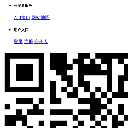
开发者服务
API接口
网站地图
用户入口
登录
注册
合伙人