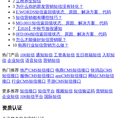
2
立秋养生短信
3
为什么你的群发营销短信没有转化？
4
E:WORDS短信返回值状态、原因、解决方案、代码
5
短信营销都有哪些技巧？
6
MO.0011短信返回值状态、原因、解决方案、代码
7
【2026】中秋节放假通知
8
0FD:004短信返回值状态、原因、解决方案、代码
9
怎么才能做好短信营销呢？
10
电商行业短信营销怎么做？
热门产品
106短信
通知短信
工资条短信
生日祝福短信
入职短
信
企业短信
语音短信
营销短信
热门推荐
地产CMS短信接口
电商CMS短信接口
快消品CMS
短信接口
服饰CMS短信接口
appCMS短信接口
网站CMS短信
接口
行业CMS短信接口
手游CMS短信接口
更多推荐
短信接口
短信平台
视频短信
短信验证码
营销短信
企业短信
106短信平台
国际短信
资质认证