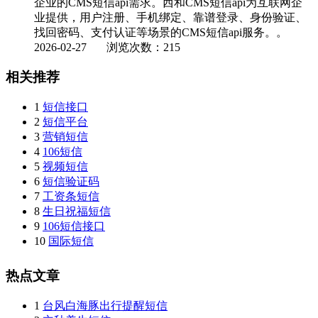
企业的CMS短信api需求。西和CMS短信api为互联网企
业提供，用户注册、手机绑定、靠谱登录、身份验证、
找回密码、支付认证等场景的CMS短信api服务。。
2026-02-27
浏览次数：215
相关推荐
1
短信接口
2
短信平台
3
营销短信
4
106短信
5
视频短信
6
短信验证码
7
工资条短信
8
生日祝福短信
9
106短信接口
10
国际短信
热点文章
1
台风白海豚出行提醒短信