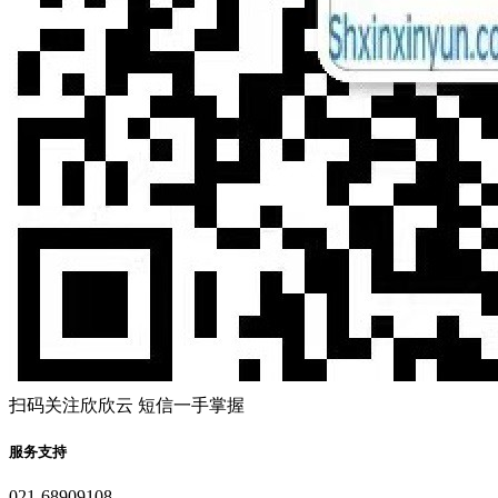
扫码关注欣欣云 短信一手掌握
服务支持
021-68909108