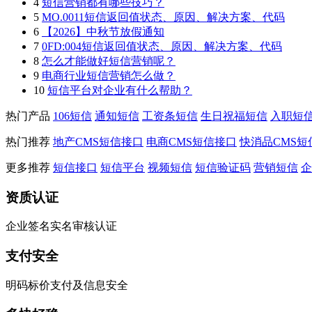
4
短信营销都有哪些技巧？
5
MO.0011短信返回值状态、原因、解决方案、代码
6
【2026】中秋节放假通知
7
0FD:004短信返回值状态、原因、解决方案、代码
8
怎么才能做好短信营销呢？
9
电商行业短信营销怎么做？
10
短信平台对企业有什么帮助？
热门产品
106短信
通知短信
工资条短信
生日祝福短信
入职短
热门推荐
地产CMS短信接口
电商CMS短信接口
快消品CMS短
更多推荐
短信接口
短信平台
视频短信
短信验证码
营销短信
企
资质认证
企业签名实名审核认证
支付安全
明码标价支付及信息安全