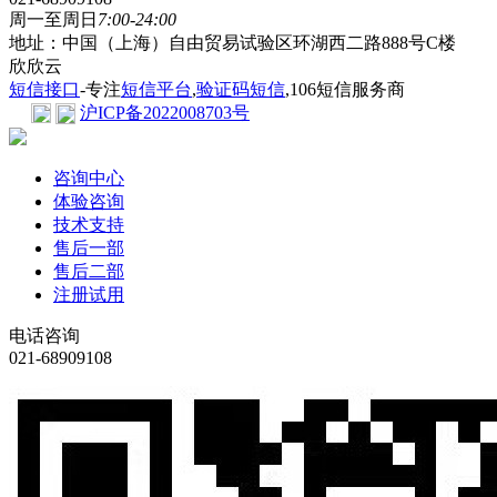
周一至周日
7:00-24:00
地址：中国（上海）自由贸易试验区环湖西二路888号C楼
欣欣云
短信接口
-专注
短信平台
,
验证码短信
,106短信服务商
沪ICP备2022008703号
咨询中心
体验咨询
技术支持
售后一部
售后二部
注册试用
电话咨询
021-68909108