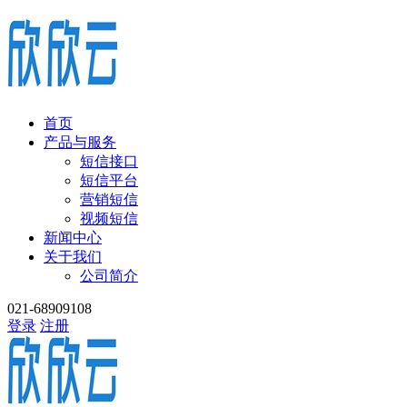
首页
产品与服务
短信接口
短信平台
营销短信
视频短信
新闻中心
关于我们
公司简介
021-68909108
登录
注册