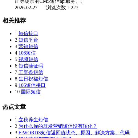
证等场景的CMS短信api服务。。
2026-02-27
浏览次数：227
相关推荐
1
短信接口
2
短信平台
3
营销短信
4
106短信
5
视频短信
6
短信验证码
7
工资条短信
8
生日祝福短信
9
106短信接口
10
国际短信
热点文章
1
立秋养生短信
2
为什么你的群发营销短信没有转化？
3
E:WORDS短信返回值状态、原因、解决方案、代码