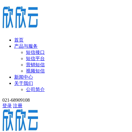
首页
产品与服务
短信接口
短信平台
营销短信
视频短信
新闻中心
关于我们
公司简介
021-68909108
登录
注册