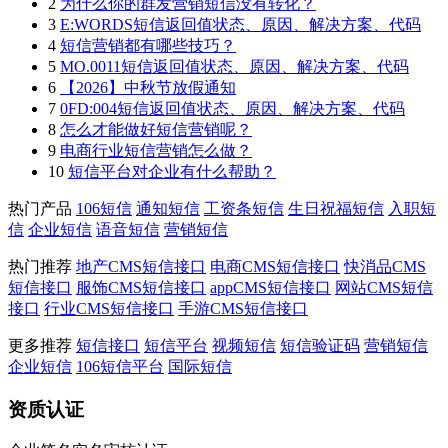
2
为什么你的群发营销短信没有转化？
3
E:WORDS短信返回值状态、原因、解决方案、代码
4
短信营销都有哪些技巧？
5
MO.0011短信返回值状态、原因、解决方案、代码
6
【2026】中秋节放假通知
7
0FD:004短信返回值状态、原因、解决方案、代码
8
怎么才能做好短信营销呢？
9
电商行业短信营销怎么做？
10
短信平台对企业有什么帮助？
热门产品
106短信
通知短信
工资条短信
生日祝福短信
入职短
信
企业短信
语音短信
营销短信
热门推荐
地产CMS短信接口
电商CMS短信接口
快消品CMS
短信接口
服饰CMS短信接口
appCMS短信接口
网站CMS短信
接口
行业CMS短信接口
手游CMS短信接口
更多推荐
短信接口
短信平台
视频短信
短信验证码
营销短信
企业短信
106短信平台
国际短信
资质认证