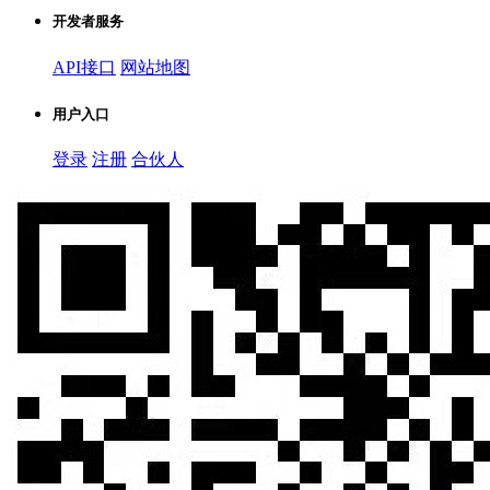
开发者服务
API接口
网站地图
用户入口
登录
注册
合伙人