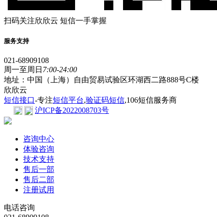
扫码关注欣欣云 短信一手掌握
服务支持
021-68909108
周一至周日
7:00-24:00
地址：中国（上海）自由贸易试验区环湖西二路888号C楼
欣欣云
短信接口
-专注
短信平台
,
验证码短信
,106短信服务商
沪ICP备2022008703号
咨询中心
体验咨询
技术支持
售后一部
售后二部
注册试用
电话咨询