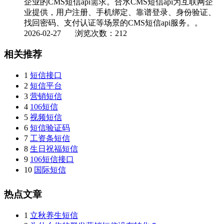
企业的CMS短信api需求。合水CMS短信api为互联网企
业提供，用户注册、手机绑定、靠谱登录、身份验证、
找回密码、支付认证等场景的CMS短信api服务。。
2026-02-27
浏览次数：212
相关推荐
1
短信接口
2
短信平台
3
营销短信
4
106短信
5
视频短信
6
短信验证码
7
工资条短信
8
生日祝福短信
9
106短信接口
10
国际短信
热点文章
1
立秋养生短信