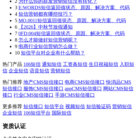
2
为什么你的群发营销短信没有转化？
3
E:WORDS短信返回值状态、原因、解决方案、代码
4
短信营销都有哪些技巧？
5
MO.0011短信返回值状态、原因、解决方案、代码
6
【2026】中秋节放假通知
7
0FD:004短信返回值状态、原因、解决方案、代码
8
怎么才能做好短信营销呢？
9
电商行业短信营销怎么做？
10
短信平台对企业有什么帮助？
热门产品
106短信
通知短信
工资条短信
生日祝福短信
入职短
信
企业短信
语音短信
营销短信
热门推荐
地产CMS短信接口
电商CMS短信接口
快消品CMS
短信接口
服饰CMS短信接口
appCMS短信接口
网站CMS短信
接口
行业CMS短信接口
手游CMS短信接口
更多推荐
短信接口
短信平台
视频短信
短信验证码
营销短信
企业短信
106短信平台
国际短信
资质认证