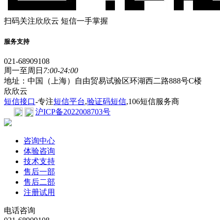
扫码关注欣欣云 短信一手掌握
服务支持
021-68909108
周一至周日
7:00-24:00
地址：中国（上海）自由贸易试验区环湖西二路888号C楼
欣欣云
短信接口
-专注
短信平台
,
验证码短信
,106短信服务商
沪ICP备2022008703号
咨询中心
体验咨询
技术支持
售后一部
售后二部
注册试用
电话咨询