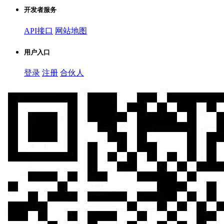
开发者服务
API接口
网站地图
用户入口
登录
注册
合伙人