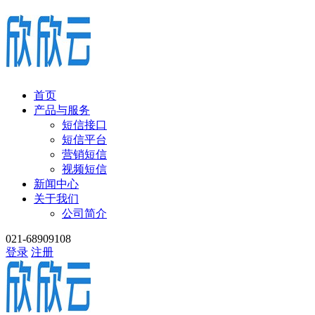
首页
产品与服务
短信接口
短信平台
营销短信
视频短信
新闻中心
关于我们
公司简介
021-68909108
登录
注册