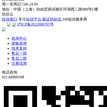
周一至周日
7:00-24:00
地址：中国（上海）自由贸易试验区环湖西二路888号C楼
欣欣云
短信接口
-专注
短信平台
,
验证码短信
,106短信服务商
沪ICP备2022008703号
咨询中心
体验咨询
技术支持
售后一部
售后二部
注册试用
电话咨询
021-68909108