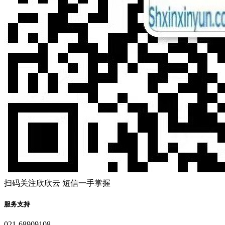
扫码关注欣欣云 短信一手掌握
服务支持
021-68909108