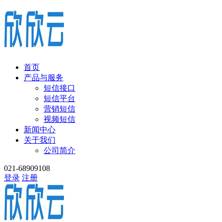
首页
产品与服务
短信接口
短信平台
营销短信
视频短信
新闻中心
关于我们
公司简介
021-68909108
登录
注册