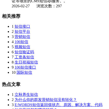
证等场景的CMS短信api服务。。
2026-02-27
浏览次数：297
相关推荐
1
短信接口
2
短信平台
3
营销短信
4
106短信
5
视频短信
6
短信验证码
7
工资条短信
8
生日祝福短信
9
106短信接口
10
国际短信
热点文章
1
立秋养生短信
2
为什么你的群发营销短信没有转化？
3
E:WORDS短信返回值状态、原因、解决方案、代码