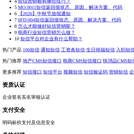
4
短信营销都有哪些技巧？
5
MO.0011短信返回值状态、原因、解决方案、代码
6
【2026】中秋节放假通知
7
0FD:004短信返回值状态、原因、解决方案、代码
8
怎么才能做好短信营销呢？
9
电商行业短信营销怎么做？
10
短信平台对企业有什么帮助？
热门产品
106短信
通知短信
工资条短信
生日祝福短信
入职短
热门推荐
地产CMS短信接口
电商CMS短信接口
快消品CMS短
更多推荐
短信接口
短信平台
视频短信
短信验证码
营销短信
企
资质认证
企业签名实名审核认证
支付安全
明码标价支付及信息安全