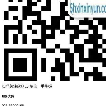
扫码关注欣欣云 短信一手掌握
服务支持
021-68909108