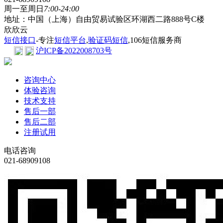
周一至周日
7:00-24:00
地址：中国（上海）自由贸易试验区环湖西二路888号C楼
欣欣云
短信接口
-专注
短信平台
,
验证码短信
,106短信服务商
沪ICP备2022008703号
咨询中心
体验咨询
技术支持
售后一部
售后二部
注册试用
电话咨询
021-68909108