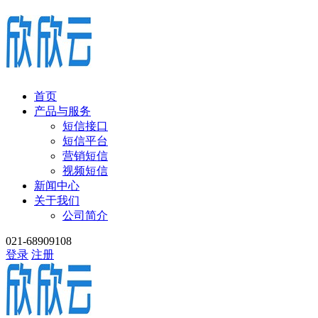
首页
产品与服务
短信接口
短信平台
营销短信
视频短信
新闻中心
关于我们
公司简介
021-68909108
登录
注册