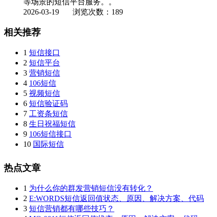
等场景的短信平台服务。。
2026-03-19
浏览次数：189
相关推荐
1
短信接口
2
短信平台
3
营销短信
4
106短信
5
视频短信
6
短信验证码
7
工资条短信
8
生日祝福短信
9
106短信接口
10
国际短信
热点文章
1
为什么你的群发营销短信没有转化？
2
E:WORDS短信返回值状态、原因、解决方案、代码
3
短信营销都有哪些技巧？