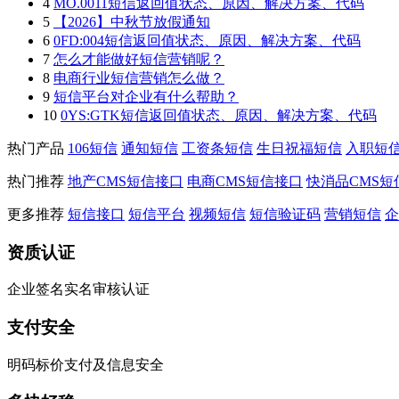
4
MO.0011短信返回值状态、原因、解决方案、代码
5
【2026】中秋节放假通知
6
0FD:004短信返回值状态、原因、解决方案、代码
7
怎么才能做好短信营销呢？
8
电商行业短信营销怎么做？
9
短信平台对企业有什么帮助？
10
0YS:GTK短信返回值状态、原因、解决方案、代码
热门产品
106短信
通知短信
工资条短信
生日祝福短信
入职短
热门推荐
地产CMS短信接口
电商CMS短信接口
快消品CMS短
更多推荐
短信接口
短信平台
视频短信
短信验证码
营销短信
企
资质认证
企业签名实名审核认证
支付安全
明码标价支付及信息安全