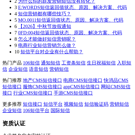
2
为什么你的群发营销短信没有转化？
3
E:WORDS短信返回值状态、原因、解决方案、代码
4
短信营销都有哪些技巧？
5
MO.0011短信返回值状态、原因、解决方案、代码
6
【2026】中秋节放假通知
7
0FD:004短信返回值状态、原因、解决方案、代码
8
怎么才能做好短信营销呢？
9
电商行业短信营销怎么做？
10
短信平台对企业有什么帮助？
热门产品
106短信
通知短信
工资条短信
生日祝福短信
入职短
信
企业短信
语音短信
营销短信
热门推荐
地产CMS短信接口
电商CMS短信接口
快消品CMS
短信接口
服饰CMS短信接口
appCMS短信接口
网站CMS短信
接口
行业CMS短信接口
手游CMS短信接口
更多推荐
短信接口
短信平台
视频短信
短信验证码
营销短信
企业短信
106短信平台
国际短信
资质认证