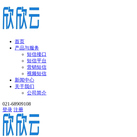
首页
产品与服务
短信接口
短信平台
营销短信
视频短信
新闻中心
关于我们
公司简介
021-68909108
登录
注册