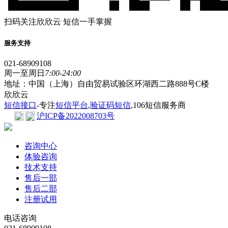
扫码关注欣欣云 短信一手掌握
服务支持
021-68909108
周一至周日
7:00-24:00
地址：中国（上海）自由贸易试验区环湖西二路888号C楼
欣欣云
短信接口
-专注
短信平台
,
验证码短信
,106短信服务商
沪ICP备2022008703号
咨询中心
体验咨询
技术支持
售后一部
售后二部
注册试用
电话咨询