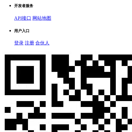
开发者服务
API接口
网站地图
用户入口
登录
注册
合伙人