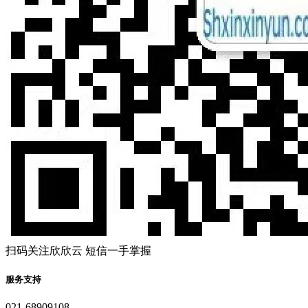
扫码关注欣欣云 短信一手掌握
服务支持
021-68909108