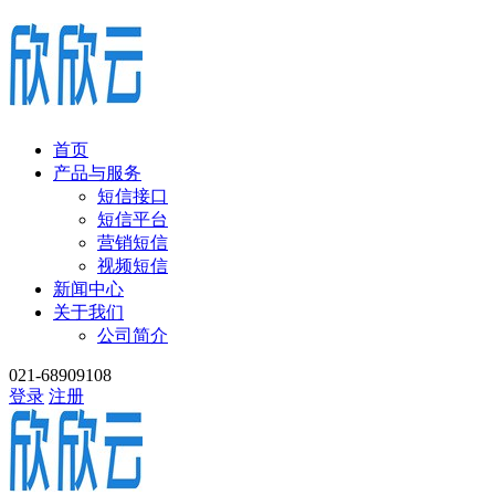
首页
产品与服务
短信接口
短信平台
营销短信
视频短信
新闻中心
关于我们
公司简介
021-68909108
登录
注册