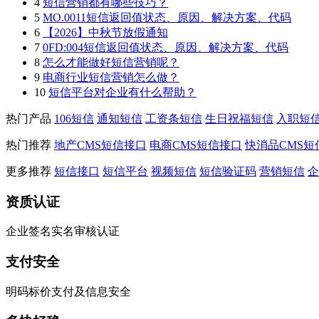
4
短信营销都有哪些技巧？
5
MO.0011短信返回值状态、原因、解决方案、代码
6
【2026】中秋节放假通知
7
0FD:004短信返回值状态、原因、解决方案、代码
8
怎么才能做好短信营销呢？
9
电商行业短信营销怎么做？
10
短信平台对企业有什么帮助？
热门产品
106短信
通知短信
工资条短信
生日祝福短信
入职短
热门推荐
地产CMS短信接口
电商CMS短信接口
快消品CMS短
更多推荐
短信接口
短信平台
视频短信
短信验证码
营销短信
企
资质认证
企业签名实名审核认证
支付安全
明码标价支付及信息安全