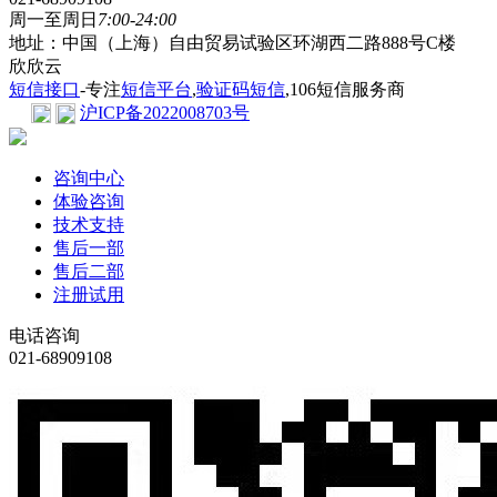
周一至周日
7:00-24:00
地址：中国（上海）自由贸易试验区环湖西二路888号C楼
欣欣云
短信接口
-专注
短信平台
,
验证码短信
,106短信服务商
沪ICP备2022008703号
咨询中心
体验咨询
技术支持
售后一部
售后二部
注册试用
电话咨询
021-68909108