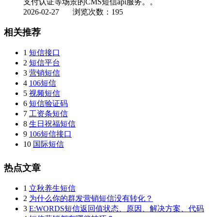
支付认证等场景的CMS短信api服务。。
2026-02-27
浏览次数：195
相关推荐
1
短信接口
2
短信平台
3
营销短信
4
106短信
5
视频短信
6
短信验证码
7
工资条短信
8
生日祝福短信
9
106短信接口
10
国际短信
热点文章
1
立秋养生短信
2
为什么你的群发营销短信没有转化？
3
E:WORDS短信返回值状态、原因、解决方案、代码