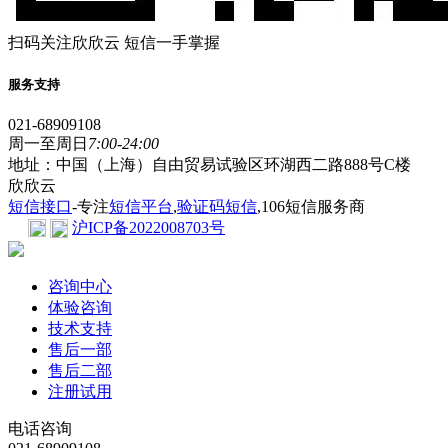
扫码关注欣欣云 短信一手掌握
服务支持
021-68909108
周一至周日
7:00-24:00
地址：中国（上海）自由贸易试验区环湖西二路888号C楼
欣欣云
短信接口
-专注
短信平台
,
验证码短信
,106短信服务商
沪ICP备2022008703号
咨询中心
体验咨询
技术支持
售后一部
售后二部
注册试用
电话咨询