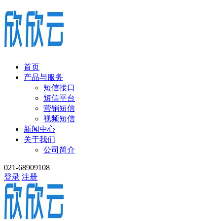
首页
产品与服务
短信接口
短信平台
营销短信
视频短信
新闻中心
关于我们
公司简介
021-68909108
登录
注册