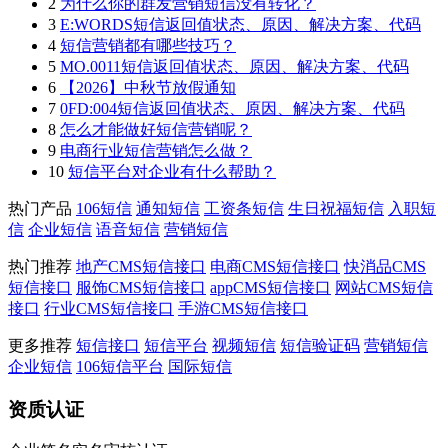
2
为什么你的群发营销短信没有转化？
3
E:WORDS短信返回值状态、原因、解决方案、代码
4
短信营销都有哪些技巧？
5
MO.0011短信返回值状态、原因、解决方案、代码
6
【2026】中秋节放假通知
7
0FD:004短信返回值状态、原因、解决方案、代码
8
怎么才能做好短信营销呢？
9
电商行业短信营销怎么做？
10
短信平台对企业有什么帮助？
热门产品
106短信
通知短信
工资条短信
生日祝福短信
入职短
信
企业短信
语音短信
营销短信
热门推荐
地产CMS短信接口
电商CMS短信接口
快消品CMS
短信接口
服饰CMS短信接口
appCMS短信接口
网站CMS短信
接口
行业CMS短信接口
手游CMS短信接口
更多推荐
短信接口
短信平台
视频短信
短信验证码
营销短信
企业短信
106短信平台
国际短信
资质认证