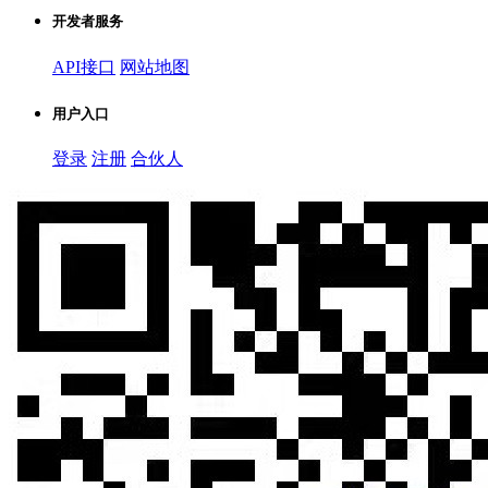
开发者服务
API接口
网站地图
用户入口
登录
注册
合伙人