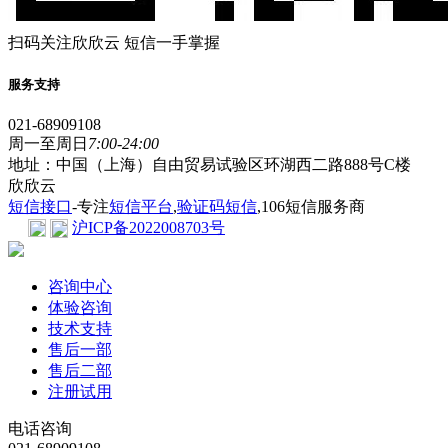
扫码关注欣欣云 短信一手掌握
服务支持
021-68909108
周一至周日
7:00-24:00
地址：中国（上海）自由贸易试验区环湖西二路888号C楼
欣欣云
短信接口
-专注
短信平台
,
验证码短信
,106短信服务商
沪ICP备2022008703号
咨询中心
体验咨询
技术支持
售后一部
售后二部
注册试用
电话咨询