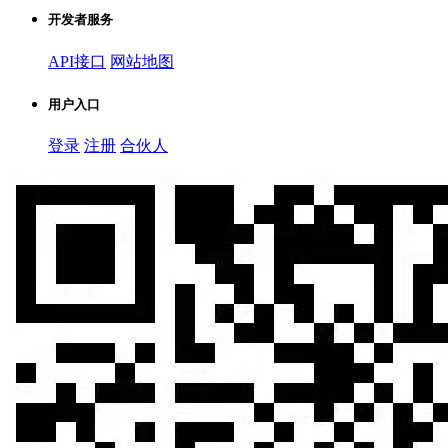
开发者服务
API接口
网站地图
用户入口
登录
注册
合伙人