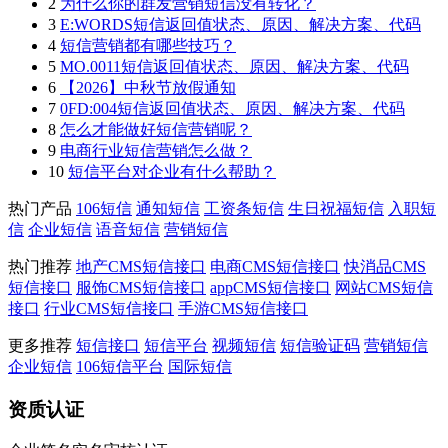
2
为什么你的群发营销短信没有转化？
3
E:WORDS短信返回值状态、原因、解决方案、代码
4
短信营销都有哪些技巧？
5
MO.0011短信返回值状态、原因、解决方案、代码
6
【2026】中秋节放假通知
7
0FD:004短信返回值状态、原因、解决方案、代码
8
怎么才能做好短信营销呢？
9
电商行业短信营销怎么做？
10
短信平台对企业有什么帮助？
热门产品
106短信
通知短信
工资条短信
生日祝福短信
入职短
信
企业短信
语音短信
营销短信
热门推荐
地产CMS短信接口
电商CMS短信接口
快消品CMS
短信接口
服饰CMS短信接口
appCMS短信接口
网站CMS短信
接口
行业CMS短信接口
手游CMS短信接口
更多推荐
短信接口
短信平台
视频短信
短信验证码
营销短信
企业短信
106短信平台
国际短信
资质认证