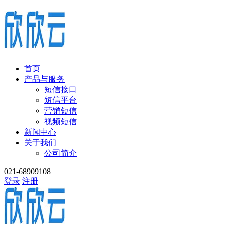
首页
产品与服务
短信接口
短信平台
营销短信
视频短信
新闻中心
关于我们
公司简介
021-68909108
登录
注册