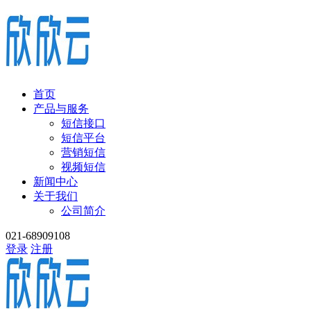
首页
产品与服务
短信接口
短信平台
营销短信
视频短信
新闻中心
关于我们
公司简介
021-68909108
登录
注册