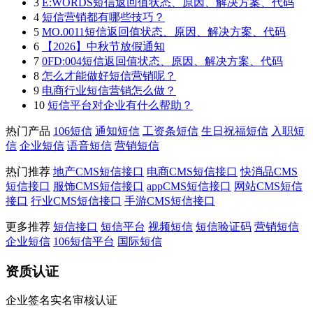
3
E:WORDS短信返回值状态、原因、解决方案、代码
4
短信营销都有哪些技巧？
5
MO.0011短信返回值状态、原因、解决方案、代码
6
【2026】中秋节放假通知
7
0FD:004短信返回值状态、原因、解决方案、代码
8
怎么才能做好短信营销呢？
9
电商行业短信营销怎么做？
10
短信平台对企业有什么帮助？
热门产品
106短信
通知短信
工资条短信
生日祝福短信
入职短
信
企业短信
语音短信
营销短信
热门推荐
地产CMS短信接口
电商CMS短信接口
快消品CMS
短信接口
服饰CMS短信接口
appCMS短信接口
网站CMS短信
接口
行业CMS短信接口
手游CMS短信接口
更多推荐
短信接口
短信平台
视频短信
短信验证码
营销短信
企业短信
106短信平台
国际短信
资质认证
企业签名实名审核认证