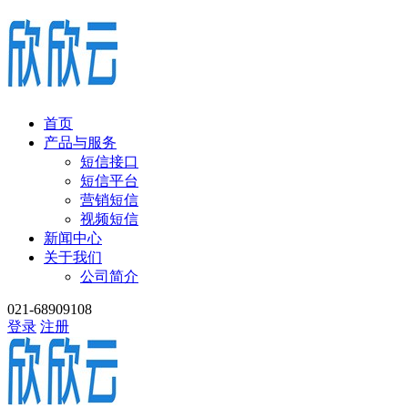
首页
产品与服务
短信接口
短信平台
营销短信
视频短信
新闻中心
关于我们
公司简介
021-68909108
登录
注册