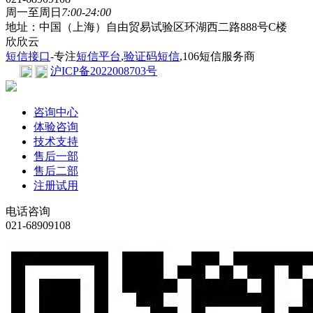
周一至周日
7:00-24:00
地址：中国（上海）自由贸易试验区环湖西二路888号C楼
欣欣云
短信接口
-专注
短信平台
,
验证码短信
,106短信服务商
沪ICP备2022008703号
咨询中心
体验咨询
技术支持
售后一部
售后二部
注册试用
电话咨询
021-68909108