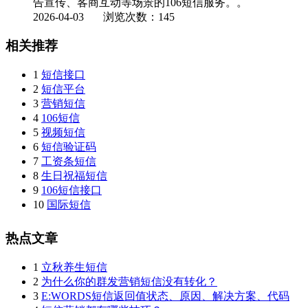
告宣传、客商互动等场景的106短信服务。。
2026-04-03
浏览次数：145
相关推荐
1
短信接口
2
短信平台
3
营销短信
4
106短信
5
视频短信
6
短信验证码
7
工资条短信
8
生日祝福短信
9
106短信接口
10
国际短信
热点文章
1
立秋养生短信
2
为什么你的群发营销短信没有转化？
3
E:WORDS短信返回值状态、原因、解决方案、代码