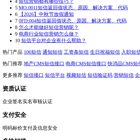
4
短信营销都有哪些技巧？
5
MO.0011短信返回值状态、原因、解决方案、代码
6
【2026】中秋节放假通知
7
0FD:004短信返回值状态、原因、解决方案、代码
8
怎么才能做好短信营销呢？
9
电商行业短信营销怎么做？
10
短信平台对企业有什么帮助？
热门产品
106短信
通知短信
工资条短信
生日祝福短信
入职短
热门推荐
地产CMS短信接口
电商CMS短信接口
快消品CMS短
更多推荐
短信接口
短信平台
视频短信
短信验证码
营销短信
企
资质认证
企业签名实名审核认证
支付安全
明码标价支付及信息安全