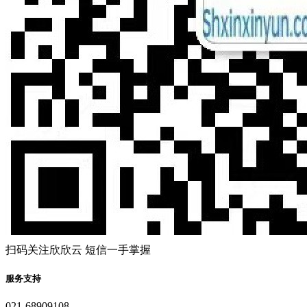
扫码关注欣欣云 短信一手掌握
服务支持
021-68909108