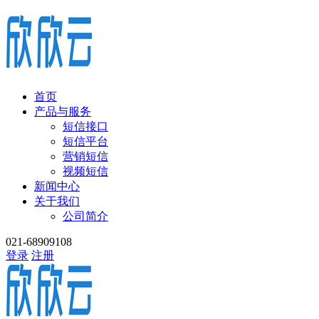
首页
产品与服务
短信接口
短信平台
营销短信
视频短信
新闻中心
关于我们
公司简介
021-68909108
登录
注册