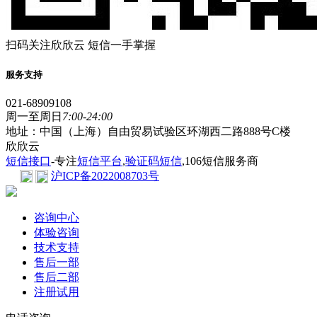
扫码关注欣欣云 短信一手掌握
服务支持
021-68909108
周一至周日
7:00-24:00
地址：中国（上海）自由贸易试验区环湖西二路888号C楼
欣欣云
短信接口
-专注
短信平台
,
验证码短信
,106短信服务商
沪ICP备2022008703号
咨询中心
体验咨询
技术支持
售后一部
售后二部
注册试用