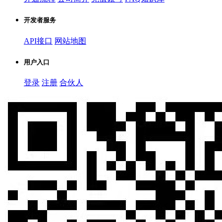
开发者服务
API接口
网站地图
用户入口
登录
注册
合伙人