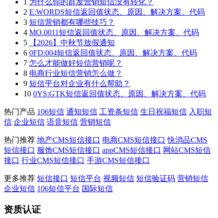
1
为什么你的群发营销短信没有转化？
2
E:WORDS短信返回值状态、原因、解决方案、代码
3
短信营销都有哪些技巧？
4
MO.0011短信返回值状态、原因、解决方案、代码
5
【2026】中秋节放假通知
6
0FD:004短信返回值状态、原因、解决方案、代码
7
怎么才能做好短信营销呢？
8
电商行业短信营销怎么做？
9
短信平台对企业有什么帮助？
10
0YS:GTK短信返回值状态、原因、解决方案、代码
热门产品
106短信
通知短信
工资条短信
生日祝福短信
入职短
信
企业短信
语音短信
营销短信
热门推荐
地产CMS短信接口
电商CMS短信接口
快消品CMS
短信接口
服饰CMS短信接口
appCMS短信接口
网站CMS短信
接口
行业CMS短信接口
手游CMS短信接口
更多推荐
短信接口
短信平台
视频短信
短信验证码
营销短信
企业短信
106短信平台
国际短信
资质认证