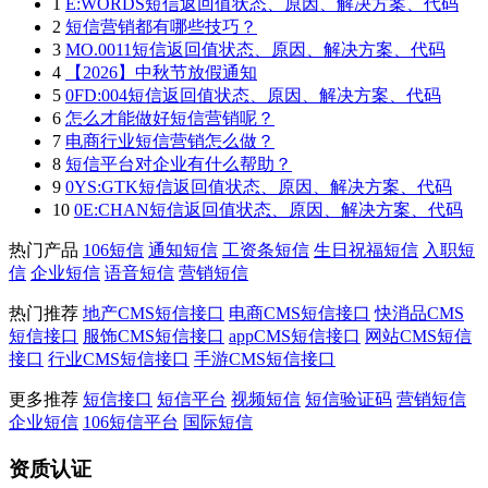
1
E:WORDS短信返回值状态、原因、解决方案、代码
2
短信营销都有哪些技巧？
3
MO.0011短信返回值状态、原因、解决方案、代码
4
【2026】中秋节放假通知
5
0FD:004短信返回值状态、原因、解决方案、代码
6
怎么才能做好短信营销呢？
7
电商行业短信营销怎么做？
8
短信平台对企业有什么帮助？
9
0YS:GTK短信返回值状态、原因、解决方案、代码
10
0E:CHAN短信返回值状态、原因、解决方案、代码
热门产品
106短信
通知短信
工资条短信
生日祝福短信
入职短
信
企业短信
语音短信
营销短信
热门推荐
地产CMS短信接口
电商CMS短信接口
快消品CMS
短信接口
服饰CMS短信接口
appCMS短信接口
网站CMS短信
接口
行业CMS短信接口
手游CMS短信接口
更多推荐
短信接口
短信平台
视频短信
短信验证码
营销短信
企业短信
106短信平台
国际短信
资质认证