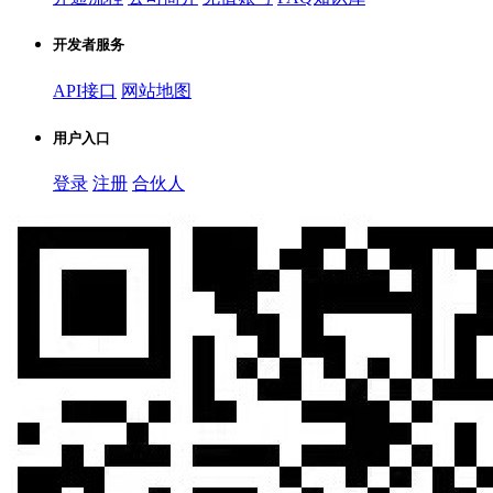
开发者服务
API接口
网站地图
用户入口
登录
注册
合伙人