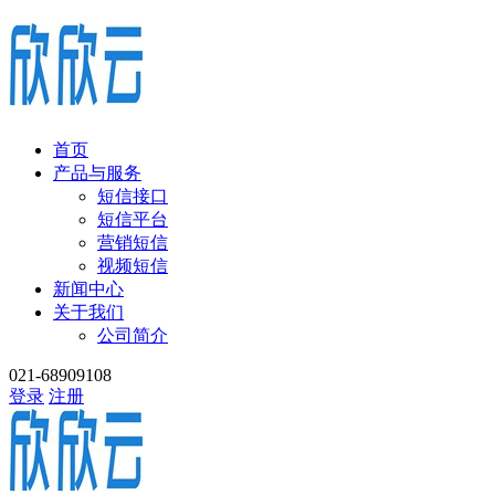
首页
产品与服务
短信接口
短信平台
营销短信
视频短信
新闻中心
关于我们
公司简介
021-68909108
登录
注册