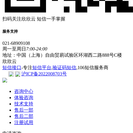
扫码关注欣欣云 短信一手掌握
服务支持
021-68909108
周一至周日
7:00-24:00
地址：中国（上海）自由贸易试验区环湖西二路888号C楼
欣欣云
短信接口
-专注
短信平台
,
验证码短信
,106短信服务商
沪ICP备2022008703号
咨询中心
体验咨询
技术支持
售后一部
售后二部
注册试用