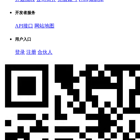
开发者服务
API接口
网站地图
用户入口
登录
注册
合伙人