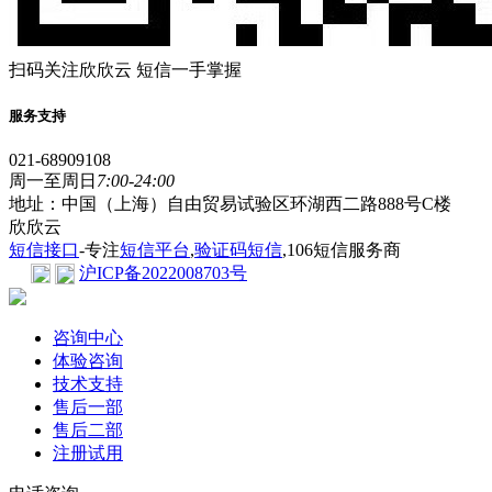
扫码关注欣欣云 短信一手掌握
服务支持
021-68909108
周一至周日
7:00-24:00
地址：中国（上海）自由贸易试验区环湖西二路888号C楼
欣欣云
短信接口
-专注
短信平台
,
验证码短信
,106短信服务商
沪ICP备2022008703号
咨询中心
体验咨询
技术支持
售后一部
售后二部
注册试用