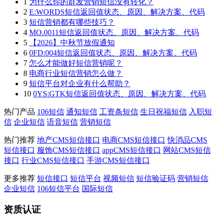
1
为什么你的群发营销短信没有转化？
2
E:WORDS短信返回值状态、原因、解决方案、代码
3
短信营销都有哪些技巧？
4
MO.0011短信返回值状态、原因、解决方案、代码
5
【2026】中秋节放假通知
6
0FD:004短信返回值状态、原因、解决方案、代码
7
怎么才能做好短信营销呢？
8
电商行业短信营销怎么做？
9
短信平台对企业有什么帮助？
10
0YS:GTK短信返回值状态、原因、解决方案、代码
热门产品
106短信
通知短信
工资条短信
生日祝福短信
入职短
信
企业短信
语音短信
营销短信
热门推荐
地产CMS短信接口
电商CMS短信接口
快消品CMS
短信接口
服饰CMS短信接口
appCMS短信接口
网站CMS短信
接口
行业CMS短信接口
手游CMS短信接口
更多推荐
短信接口
短信平台
视频短信
短信验证码
营销短信
企业短信
106短信平台
国际短信
资质认证