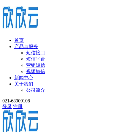
首页
产品与服务
短信接口
短信平台
营销短信
视频短信
新闻中心
关于我们
公司简介
021-68909108
登录
注册