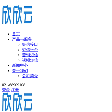
首页
产品与服务
短信接口
短信平台
营销短信
视频短信
新闻中心
关于我们
公司简介
021-68909108
登录
注册