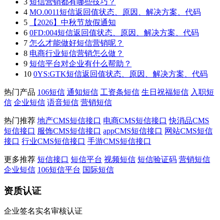
3
短信营销都有哪些技巧？
4
MO.0011短信返回值状态、原因、解决方案、代码
5
【2026】中秋节放假通知
6
0FD:004短信返回值状态、原因、解决方案、代码
7
怎么才能做好短信营销呢？
8
电商行业短信营销怎么做？
9
短信平台对企业有什么帮助？
10
0YS:GTK短信返回值状态、原因、解决方案、代码
热门产品
106短信
通知短信
工资条短信
生日祝福短信
入职短
信
企业短信
语音短信
营销短信
热门推荐
地产CMS短信接口
电商CMS短信接口
快消品CMS
短信接口
服饰CMS短信接口
appCMS短信接口
网站CMS短信
接口
行业CMS短信接口
手游CMS短信接口
更多推荐
短信接口
短信平台
视频短信
短信验证码
营销短信
企业短信
106短信平台
国际短信
资质认证
企业签名实名审核认证