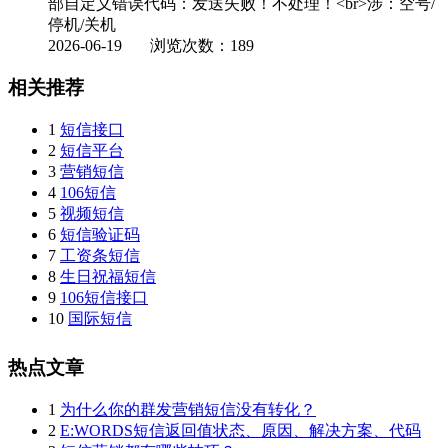
部自定义错误代码：发送失败！不处理！<br>涉：空号/
停机/关机
2026-06-19
浏览次数：189
相关推荐
1
短信接口
2
短信平台
3
营销短信
4
106短信
5
视频短信
6
短信验证码
7
工资条短信
8
生日祝福短信
9
106短信接口
10
国际短信
热点文章
1
为什么你的群发营销短信没有转化？
2
E:WORDS短信返回值状态、原因、解决方案、代码