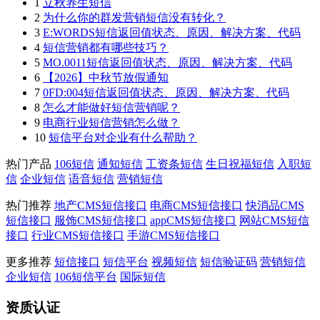
1
立秋养生短信
2
为什么你的群发营销短信没有转化？
3
E:WORDS短信返回值状态、原因、解决方案、代码
4
短信营销都有哪些技巧？
5
MO.0011短信返回值状态、原因、解决方案、代码
6
【2026】中秋节放假通知
7
0FD:004短信返回值状态、原因、解决方案、代码
8
怎么才能做好短信营销呢？
9
电商行业短信营销怎么做？
10
短信平台对企业有什么帮助？
热门产品
106短信
通知短信
工资条短信
生日祝福短信
入职短
信
企业短信
语音短信
营销短信
热门推荐
地产CMS短信接口
电商CMS短信接口
快消品CMS
短信接口
服饰CMS短信接口
appCMS短信接口
网站CMS短信
接口
行业CMS短信接口
手游CMS短信接口
更多推荐
短信接口
短信平台
视频短信
短信验证码
营销短信
企业短信
106短信平台
国际短信
资质认证