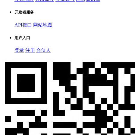
开发者服务
API接口
网站地图
用户入口
登录
注册
合伙人