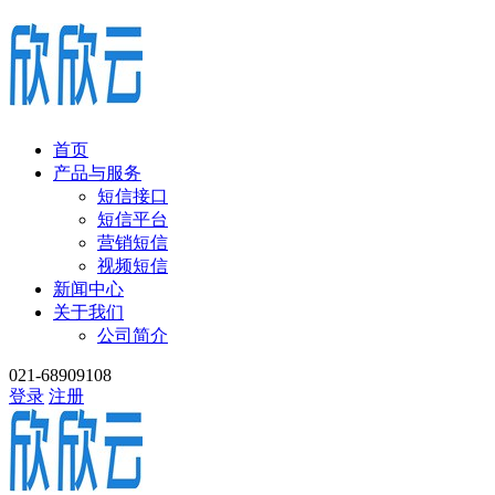
首页
产品与服务
短信接口
短信平台
营销短信
视频短信
新闻中心
关于我们
公司简介
021-68909108
登录
注册