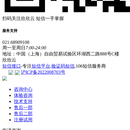
扫码关注欣欣云 短信一手掌握
服务支持
021-68909108
周一至周日
7:00-24:00
地址：中国（上海）自由贸易试验区环湖西二路888号C楼
欣欣云
短信接口
-专注
短信平台
,
验证码短信
,106短信服务商
沪ICP备2022008703号
咨询中心
体验咨询
技术支持
售后一部
售后二部
注册试用