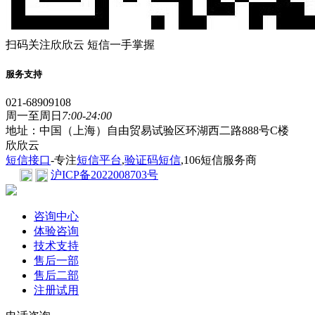
扫码关注欣欣云 短信一手掌握
服务支持
021-68909108
周一至周日
7:00-24:00
地址：中国（上海）自由贸易试验区环湖西二路888号C楼
欣欣云
短信接口
-专注
短信平台
,
验证码短信
,106短信服务商
沪ICP备2022008703号
咨询中心
体验咨询
技术支持
售后一部
售后二部
注册试用