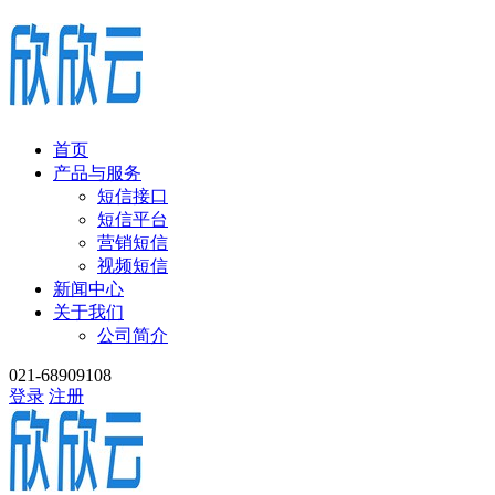
首页
产品与服务
短信接口
短信平台
营销短信
视频短信
新闻中心
关于我们
公司简介
021-68909108
登录
注册