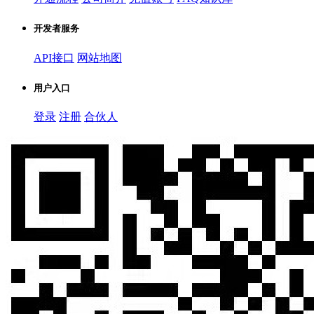
开发者服务
API接口
网站地图
用户入口
登录
注册
合伙人