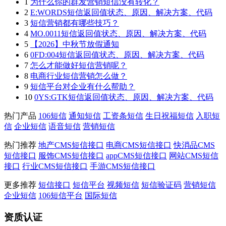
1
为什么你的群发营销短信没有转化？
2
E:WORDS短信返回值状态、原因、解决方案、代码
3
短信营销都有哪些技巧？
4
MO.0011短信返回值状态、原因、解决方案、代码
5
【2026】中秋节放假通知
6
0FD:004短信返回值状态、原因、解决方案、代码
7
怎么才能做好短信营销呢？
8
电商行业短信营销怎么做？
9
短信平台对企业有什么帮助？
10
0YS:GTK短信返回值状态、原因、解决方案、代码
热门产品
106短信
通知短信
工资条短信
生日祝福短信
入职短
信
企业短信
语音短信
营销短信
热门推荐
地产CMS短信接口
电商CMS短信接口
快消品CMS
短信接口
服饰CMS短信接口
appCMS短信接口
网站CMS短信
接口
行业CMS短信接口
手游CMS短信接口
更多推荐
短信接口
短信平台
视频短信
短信验证码
营销短信
企业短信
106短信平台
国际短信
资质认证