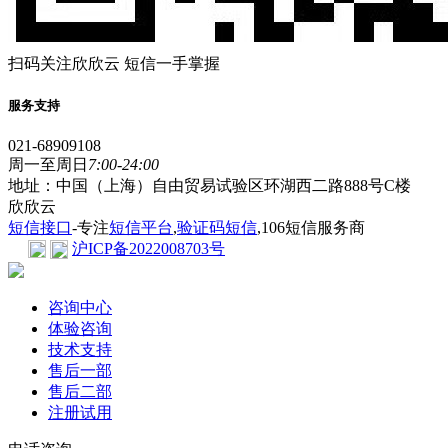
扫码关注欣欣云 短信一手掌握
服务支持
021-68909108
周一至周日
7:00-24:00
地址：中国（上海）自由贸易试验区环湖西二路888号C楼
欣欣云
短信接口
-专注
短信平台
,
验证码短信
,106短信服务商
沪ICP备2022008703号
咨询中心
体验咨询
技术支持
售后一部
售后二部
注册试用