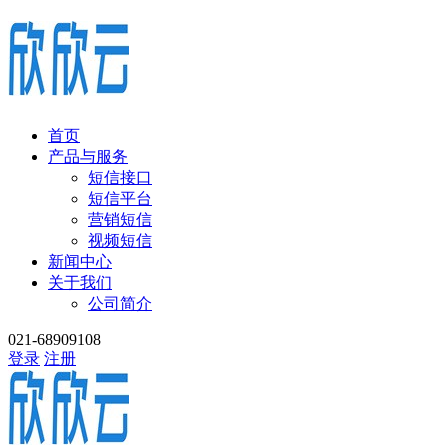
首页
产品与服务
短信接口
短信平台
营销短信
视频短信
新闻中心
关于我们
公司简介
021-68909108
登录
注册