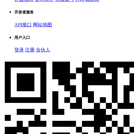
开发者服务
API接口
网站地图
用户入口
登录
注册
合伙人