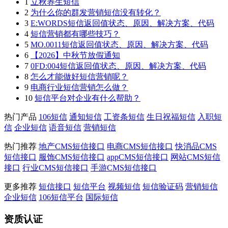
1
立秋养生短信
2
为什么你的群发营销短信没有转化？
3
E:WORDS短信返回值状态、原因、解决方案、代码
4
短信营销都有哪些技巧？
5
MO.0011短信返回值状态、原因、解决方案、代码
6
【2026】中秋节放假通知
7
0FD:004短信返回值状态、原因、解决方案、代码
8
怎么才能做好短信营销呢？
9
电商行业短信营销怎么做？
10
短信平台对企业有什么帮助？
热门产品
106短信
通知短信
工资条短信
生日祝福短信
入职短
信
企业短信
语音短信
营销短信
热门推荐
地产CMS短信接口
电商CMS短信接口
快消品CMS
短信接口
服饰CMS短信接口
appCMS短信接口
网站CMS短信
接口
行业CMS短信接口
手游CMS短信接口
更多推荐
短信接口
短信平台
视频短信
短信验证码
营销短信
企业短信
106短信平台
国际短信
资质认证