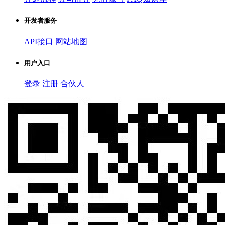
开发者服务
API接口
网站地图
用户入口
登录
注册
合伙人