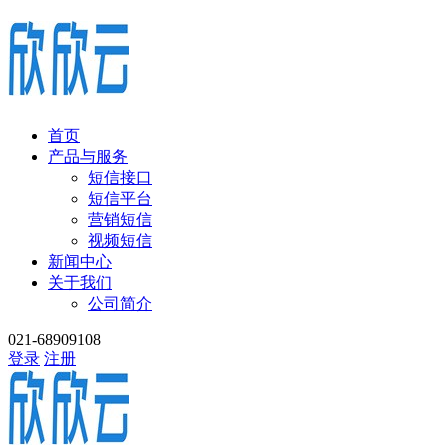
首页
产品与服务
短信接口
短信平台
营销短信
视频短信
新闻中心
关于我们
公司简介
021-68909108
登录
注册