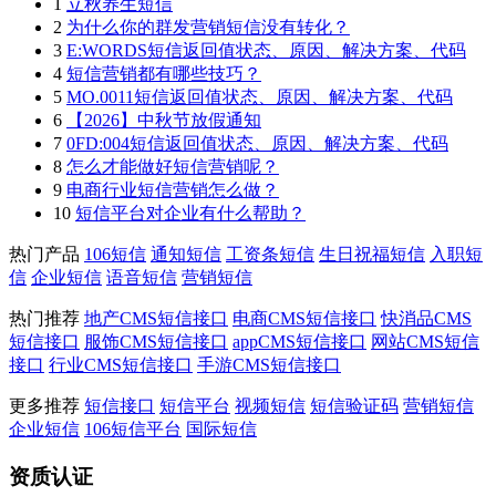
1
立秋养生短信
2
为什么你的群发营销短信没有转化？
3
E:WORDS短信返回值状态、原因、解决方案、代码
4
短信营销都有哪些技巧？
5
MO.0011短信返回值状态、原因、解决方案、代码
6
【2026】中秋节放假通知
7
0FD:004短信返回值状态、原因、解决方案、代码
8
怎么才能做好短信营销呢？
9
电商行业短信营销怎么做？
10
短信平台对企业有什么帮助？
热门产品
106短信
通知短信
工资条短信
生日祝福短信
入职短
信
企业短信
语音短信
营销短信
热门推荐
地产CMS短信接口
电商CMS短信接口
快消品CMS
短信接口
服饰CMS短信接口
appCMS短信接口
网站CMS短信
接口
行业CMS短信接口
手游CMS短信接口
更多推荐
短信接口
短信平台
视频短信
短信验证码
营销短信
企业短信
106短信平台
国际短信
资质认证