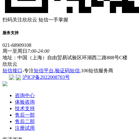
扫码关注欣欣云 短信一手掌握
服务支持
021-68909108
周一至周日
7:00-24:00
地址：中国（上海）自由贸易试验区环湖西二路888号C楼
欣欣云
短信接口
-专注
短信平台
,
验证码短信
,106短信服务商
沪ICP备2022008703号
咨询中心
体验咨询
技术支持
售后一部
售后二部
注册试用