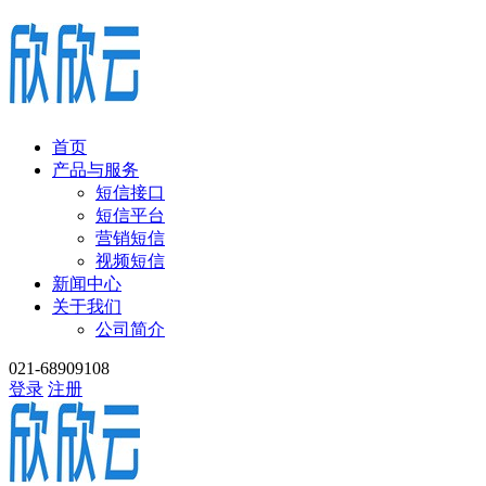
首页
产品与服务
短信接口
短信平台
营销短信
视频短信
新闻中心
关于我们
公司简介
021-68909108
登录
注册