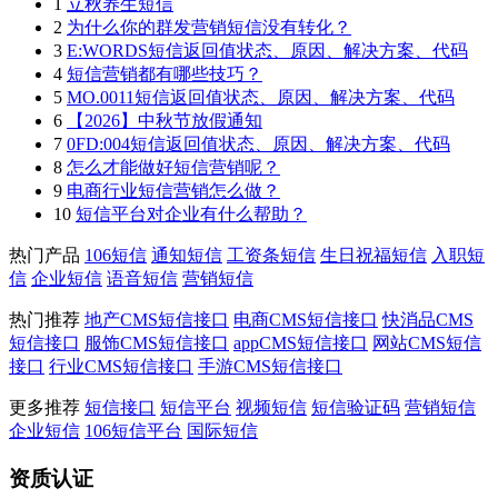
1
立秋养生短信
2
为什么你的群发营销短信没有转化？
3
E:WORDS短信返回值状态、原因、解决方案、代码
4
短信营销都有哪些技巧？
5
MO.0011短信返回值状态、原因、解决方案、代码
6
【2026】中秋节放假通知
7
0FD:004短信返回值状态、原因、解决方案、代码
8
怎么才能做好短信营销呢？
9
电商行业短信营销怎么做？
10
短信平台对企业有什么帮助？
热门产品
106短信
通知短信
工资条短信
生日祝福短信
入职短
信
企业短信
语音短信
营销短信
热门推荐
地产CMS短信接口
电商CMS短信接口
快消品CMS
短信接口
服饰CMS短信接口
appCMS短信接口
网站CMS短信
接口
行业CMS短信接口
手游CMS短信接口
更多推荐
短信接口
短信平台
视频短信
短信验证码
营销短信
企业短信
106短信平台
国际短信
资质认证