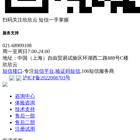
扫码关注欣欣云 短信一手掌握
服务支持
021-68909108
周一至周日
7:00-24:00
地址：中国（上海）自由贸易试验区环湖西二路888号C楼
欣欣云
短信接口
-专注
短信平台
,
验证码短信
,106短信服务商
沪ICP备2022008703号
咨询中心
体验咨询
技术支持
售后一部
售后二部
注册试用