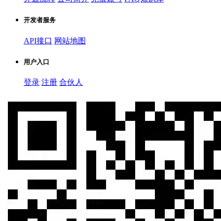
开发者服务
API接口
网站地图
用户入口
登录
注册
合伙人