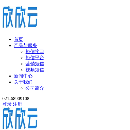
首页
产品与服务
短信接口
短信平台
营销短信
视频短信
新闻中心
关于我们
公司简介
021-68909108
登录
注册