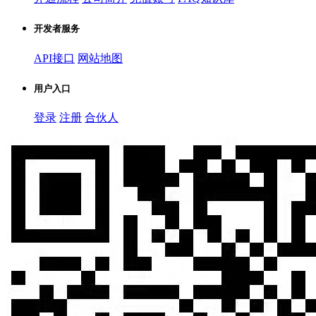
开发者服务
API接口
网站地图
用户入口
登录
注册
合伙人