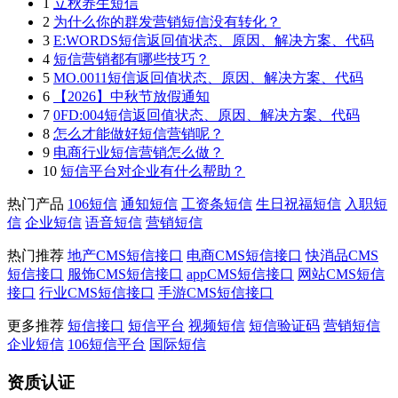
1
立秋养生短信
2
为什么你的群发营销短信没有转化？
3
E:WORDS短信返回值状态、原因、解决方案、代码
4
短信营销都有哪些技巧？
5
MO.0011短信返回值状态、原因、解决方案、代码
6
【2026】中秋节放假通知
7
0FD:004短信返回值状态、原因、解决方案、代码
8
怎么才能做好短信营销呢？
9
电商行业短信营销怎么做？
10
短信平台对企业有什么帮助？
热门产品
106短信
通知短信
工资条短信
生日祝福短信
入职短
信
企业短信
语音短信
营销短信
热门推荐
地产CMS短信接口
电商CMS短信接口
快消品CMS
短信接口
服饰CMS短信接口
appCMS短信接口
网站CMS短信
接口
行业CMS短信接口
手游CMS短信接口
更多推荐
短信接口
短信平台
视频短信
短信验证码
营销短信
企业短信
106短信平台
国际短信
资质认证