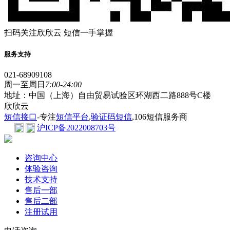
扫码关注欣欣云 短信一手掌握
服务支持
021-68909108
周一至周日
7:00-24:00
地址：中国（上海）自由贸易试验区环湖西二路888号C楼
欣欣云
短信接口
-专注
短信平台
,
验证码短信
,106短信服务商
沪ICP备2022008703号
咨询中心
体验咨询
技术支持
售后一部
售后二部
注册试用