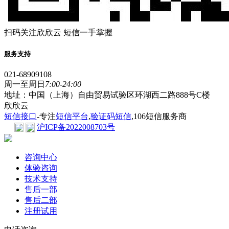
扫码关注欣欣云 短信一手掌握
服务支持
021-68909108
周一至周日
7:00-24:00
地址：中国（上海）自由贸易试验区环湖西二路888号C楼
欣欣云
短信接口
-专注
短信平台
,
验证码短信
,106短信服务商
沪ICP备2022008703号
咨询中心
体验咨询
技术支持
售后一部
售后二部
注册试用