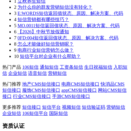
1
立秋养生短信
2
为什么你的群发营销短信没有转化？
3
E:WORDS短信返回值状态、原因、解决方案、代码
4
短信营销都有哪些技巧？
5
MO.0011短信返回值状态、原因、解决方案、代码
6
【2026】中秋节放假通知
7
0FD:004短信返回值状态、原因、解决方案、代码
8
怎么才能做好短信营销呢？
9
电商行业短信营销怎么做？
10
短信平台对企业有什么帮助？
热门产品
106短信
通知短信
工资条短信
生日祝福短信
入职短
信
企业短信
语音短信
营销短信
热门推荐
地产CMS短信接口
电商CMS短信接口
快消品CMS
短信接口
服饰CMS短信接口
appCMS短信接口
网站CMS短信
接口
行业CMS短信接口
手游CMS短信接口
更多推荐
短信接口
短信平台
视频短信
短信验证码
营销短信
企业短信
106短信平台
国际短信
资质认证