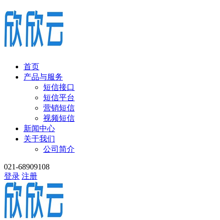
首页
产品与服务
短信接口
短信平台
营销短信
视频短信
新闻中心
关于我们
公司简介
021-68909108
登录
注册