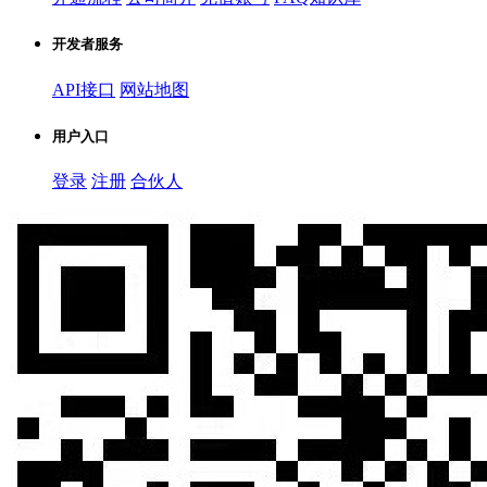
开发者服务
API接口
网站地图
用户入口
登录
注册
合伙人