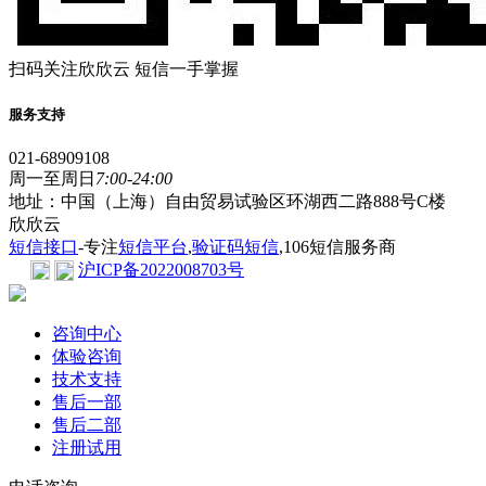
扫码关注欣欣云 短信一手掌握
服务支持
021-68909108
周一至周日
7:00-24:00
地址：中国（上海）自由贸易试验区环湖西二路888号C楼
欣欣云
短信接口
-专注
短信平台
,
验证码短信
,106短信服务商
沪ICP备2022008703号
咨询中心
体验咨询
技术支持
售后一部
售后二部
注册试用