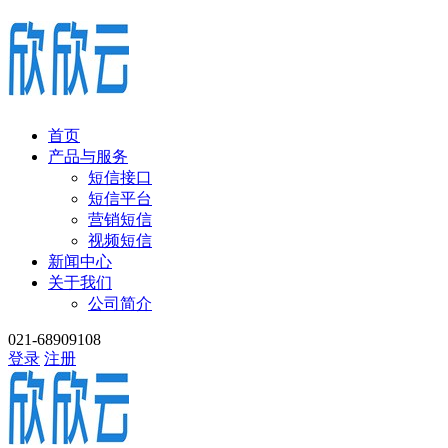
首页
产品与服务
短信接口
短信平台
营销短信
视频短信
新闻中心
关于我们
公司简介
021-68909108
登录
注册