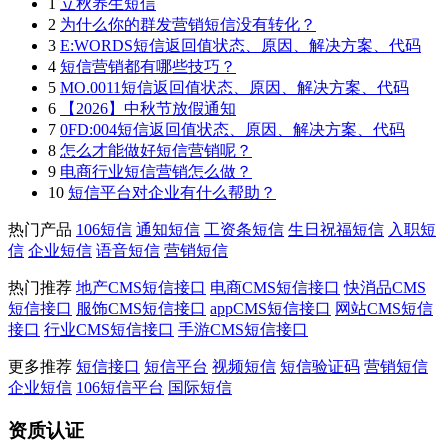
1
立秋养生短信
2
为什么你的群发营销短信没有转化？
3
E:WORDS短信返回值状态、原因、解决方案、代码
4
短信营销都有哪些技巧？
5
MO.0011短信返回值状态、原因、解决方案、代码
6
【2026】中秋节放假通知
7
0FD:004短信返回值状态、原因、解决方案、代码
8
怎么才能做好短信营销呢？
9
电商行业短信营销怎么做？
10
短信平台对企业有什么帮助？
热门产品
106短信
通知短信
工资条短信
生日祝福短信
入职短
信
企业短信
语音短信
营销短信
热门推荐
地产CMS短信接口
电商CMS短信接口
快消品CMS
短信接口
服饰CMS短信接口
appCMS短信接口
网站CMS短信
接口
行业CMS短信接口
手游CMS短信接口
更多推荐
短信接口
短信平台
视频短信
短信验证码
营销短信
企业短信
106短信平台
国际短信
资质认证