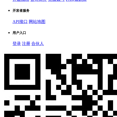
开发者服务
API接口
网站地图
用户入口
登录
注册
合伙人