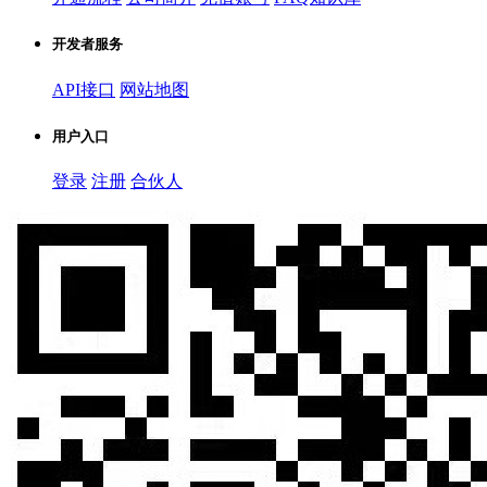
开发者服务
API接口
网站地图
用户入口
登录
注册
合伙人