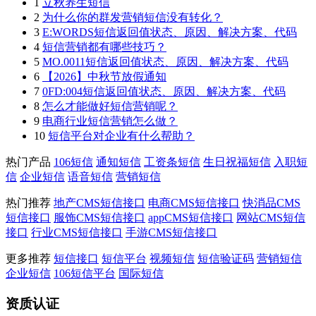
1
立秋养生短信
2
为什么你的群发营销短信没有转化？
3
E:WORDS短信返回值状态、原因、解决方案、代码
4
短信营销都有哪些技巧？
5
MO.0011短信返回值状态、原因、解决方案、代码
6
【2026】中秋节放假通知
7
0FD:004短信返回值状态、原因、解决方案、代码
8
怎么才能做好短信营销呢？
9
电商行业短信营销怎么做？
10
短信平台对企业有什么帮助？
热门产品
106短信
通知短信
工资条短信
生日祝福短信
入职短
信
企业短信
语音短信
营销短信
热门推荐
地产CMS短信接口
电商CMS短信接口
快消品CMS
短信接口
服饰CMS短信接口
appCMS短信接口
网站CMS短信
接口
行业CMS短信接口
手游CMS短信接口
更多推荐
短信接口
短信平台
视频短信
短信验证码
营销短信
企业短信
106短信平台
国际短信
资质认证