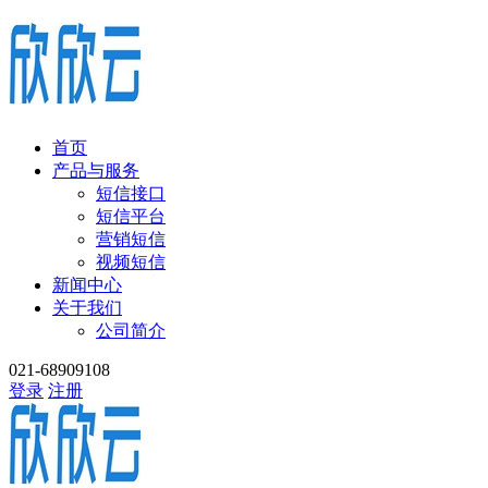
首页
产品与服务
短信接口
短信平台
营销短信
视频短信
新闻中心
关于我们
公司简介
021-68909108
登录
注册