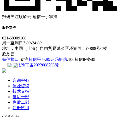
扫码关注欣欣云 短信一手掌握
服务支持
021-68909108
周一至周日
7:00-24:00
地址：中国（上海）自由贸易试验区环湖西二路888号C楼
欣欣云
短信接口
-专注
短信平台
,
验证码短信
,106短信服务商
沪ICP备2022008703号
咨询中心
体验咨询
技术支持
售后一部
售后二部
注册试用